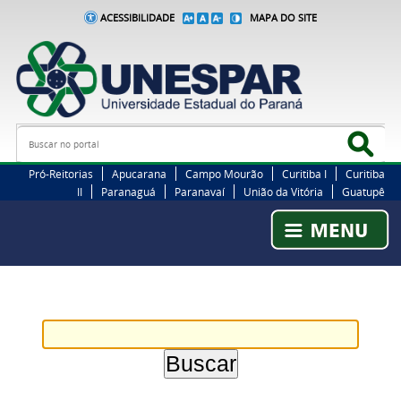
ACESSIBILIDADE
MAPA DO SITE
Busca
Bus
Pró-Reitorias
Apucarana
Campo Mourão
Curitiba I
Curitiba
II
Paranaguá
Paranavaí
União da Vitória
Guatupê