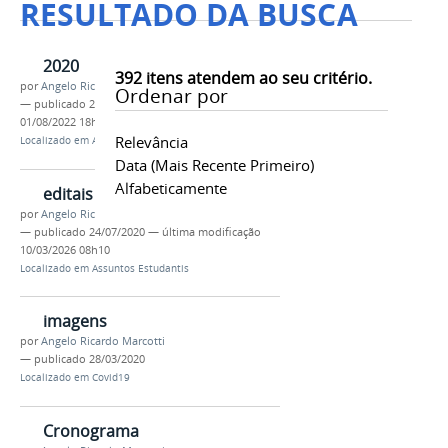
RESULTADO DA BUSCA
2020
392
itens atendem ao seu critério.
por
Angelo Ricardo Marcotti
Ordenar por
—
publicado
24/07/2020
—
última modificação
01/08/2022 18h53
Relevância
Localizado em
Assuntos Estudantis
/
editais
Data (mais Recente Primeiro)
Alfabeticamente
editais
por
Angelo Ricardo Marcotti
—
publicado
24/07/2020
—
última modificação
10/03/2026 08h10
Localizado em
Assuntos Estudantis
imagens
por
Angelo Ricardo Marcotti
—
publicado
28/03/2020
Localizado em
Covid19
Cronograma