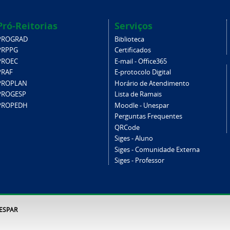
Pró-Reitorias
Serviços
PROGRAD
Biblioteca
PRPPG
Certificados
PROEC
E-mail - Office365
PRAF
E-protocolo Digital
PROPLAN
Horário de Atendimento
PROGESP
Lista de Ramais
PROPEDH
Moodle - Unespar
Perguntas Frequentes
QRCode
Siges - Aluno
Siges - Comunidade Externa
Siges - Professor
NESPAR