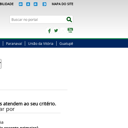
BILIDADE
MAPA DO SITE
Busca
Buscar no portal
Facebook
Twitter
Instagram
YouTube
Paranavaí
União da Vitória
Guatupê
s atendem ao seu critério.
ar por
ia