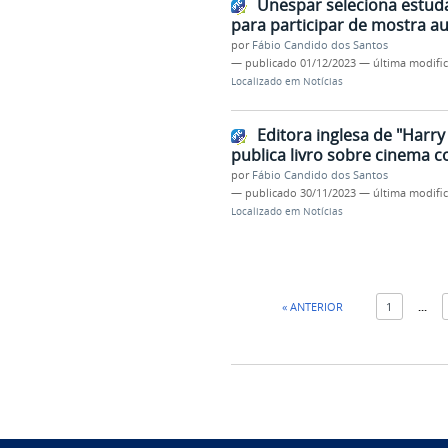
Unespar seleciona estuda
para participar de mostra a
por
Fábio Candido dos Santos
—
publicado
01/12/2023
—
última modifi
Localizado em
Notícias
Editora inglesa de "Harry
publica livro sobre cinema 
por
Fábio Candido dos Santos
—
publicado
30/11/2023
—
última modifi
Localizado em
Notícias
« ANTERIOR
1
...