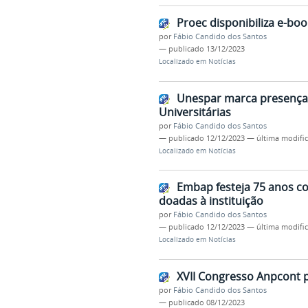
Proec disponibiliza e-boo
por
Fábio Candido dos Santos
—
publicado
13/12/2023
Localizado em
Notícias
Unespar marca presença n
Universitárias
por
Fábio Candido dos Santos
—
publicado
12/12/2023
—
última modifi
Localizado em
Notícias
Embap festeja 75 anos c
doadas à instituição
por
Fábio Candido dos Santos
—
publicado
12/12/2023
—
última modifi
Localizado em
Notícias
XVII Congresso Anpcont 
por
Fábio Candido dos Santos
—
publicado
08/12/2023