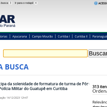
 a busca
3
Ir para o rodapé
4
ACESSI
torias
Apucarana
Campo Mourão
Curitiba I
Curitiba II
Paranaguá
A BUSCA
cipa da solenidade de formatura de turma de Pós-
313
iten
lícia Militar do Guatupê em Curitiba
Orden
cação
14/12/2023 12h47
Relevânc