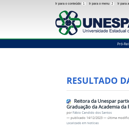
Ir para o conteúdo
1
Ir para o menu
2
Ir para
Pró-Rei
RESULTADO D
Reitora da Unespar parti
Graduação da Academia da Po
por
Fábio Candido dos Santos
—
publicado
14/12/2023
—
última modifi
Localizado em
Notícias