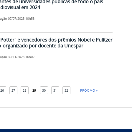
ntes de universidades públicas de todo o país
udiovisual em 2024
cação
07/07/2025 10h53
 Potter" e vencedores dos prêmios Nobel e Pulitzer
co-organizado por docente da Unespar
cação
30/11/2023 16h02
26
27
28
29
30
31
32
PRÓXIMO »