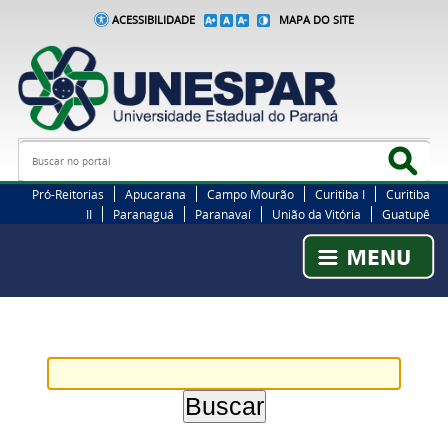
ACESSIBILIDADE
MAPA DO SITE
Busca
Bus
Pró-Reitorias
Apucarana
Campo Mourão
Curitiba I
Curitiba
II
Paranaguá
Paranavaí
União da Vitória
Guatupê