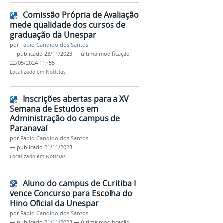
Comissão Própria de Avaliação
mede qualidade dos cursos de
graduação da Unespar
por
Fábio Candido dos Santos
—
publicado
23/11/2023
—
última modificação
22/05/2024 11h55
Localizado em
Notícias
Inscrições abertas para a XV
Semana de Estudos em
Administração do campus de
Paranavaí
por
Fábio Candido dos Santos
—
publicado
21/11/2023
Localizado em
Notícias
Aluno do campus de Curitiba I
vence Concurso para Escolha do
Hino Oficial da Unespar
por
Fábio Candido dos Santos
—
publicado
21/11/2023
—
última modificação