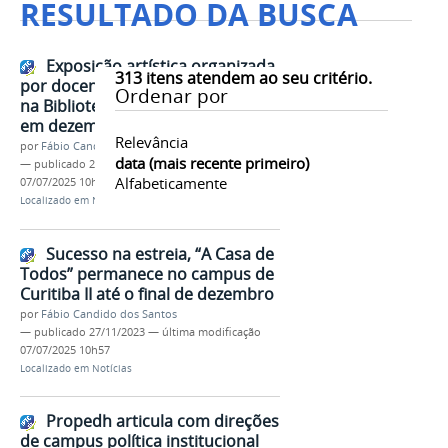
RESULTADO DA BUSCA
Exposição artística organizada
313
itens atendem ao seu critério.
por docente da Unespar estreia
Ordenar por
na Biblioteca Pública do Paraná
em dezembro
Relevância
por
Fábio Candido dos Santos
data (mais recente primeiro)
—
publicado
29/11/2023
—
última modificação
Alfabeticamente
07/07/2025 10h56
Localizado em
Notícias
Sucesso na estreia, “A Casa de
Todos” permanece no campus de
Curitiba II até o final de dezembro
por
Fábio Candido dos Santos
—
publicado
27/11/2023
—
última modificação
07/07/2025 10h57
Localizado em
Notícias
Propedh articula com direções
de campus política institucional