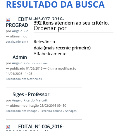
RESULTADO DA BUSCA
EDITAL-N°-007_2016-
392
itens atendem ao seu critério.
PROGRAD-DRA.pdf
Ordenar por
por
Angelo Ricardo Marcotti
—
última modificação
02/03/2016 13h58
Relevância
Localizado em
Matrículas
/
editais
data (mais recente primeiro)
Alfabeticamente
Admin
por
Angelo Ricardo Marcotti
—
publicado
01/03/2016
—
última modificação
14/04/2026 11h05
Localizado em
Matrículas
Siges - Professor
por
Angelo Ricardo Marcotti
—
última modificação
25/02/2016 09h50
Localizado em
Rodapé
/
Terceira coluna
/
Serviços
EDITAL-N°-006_2016-