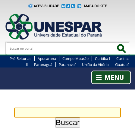
ACESSIBILIDADE
MAPA DO SITE
Busca
Bus
Pró-Reitorias
Apucarana
Campo Mourão
Curitiba I
Curitiba
II
Paranaguá
Paranavaí
União da Vitória
Guatupê