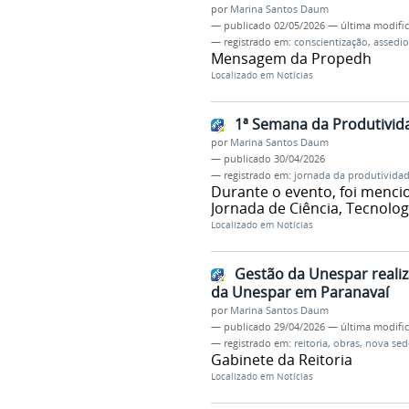
por
Marina Santos Daum
—
publicado
02/05/2026
—
última modifi
— registrado em:
conscientização
,
assedio
Mensagem da Propedh
Localizado em
Notícias
1ª Semana da Produtivida
por
Marina Santos Daum
—
publicado
30/04/2026
— registrado em:
jornada da produtivida
Durante o evento, foi menc
Jornada de Ciência, Tecnolog
Localizado em
Notícias
Gestão da Unespar realiza
da Unespar em Paranavaí
por
Marina Santos Daum
—
publicado
29/04/2026
—
última modifi
— registrado em:
reitoria
,
obras
,
nova sed
Gabinete da Reitoria
Localizado em
Notícias