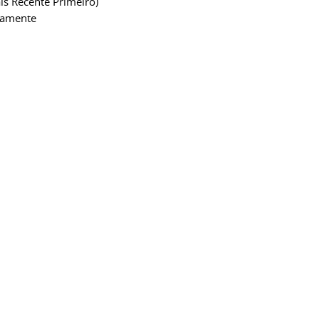
is Recente Primeiro)
camente