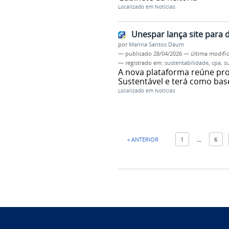
Localizado em
Notícias
Unespar lança site para 
por
Marina Santos Daum
—
publicado
28/04/2026
—
última modifi
— registrado em:
sustentabilidade
,
cpa
,
s
A nova plataforma reúne pro
Sustentável e terá como base
Localizado em
Notícias
« ANTERIOR
1
...
6