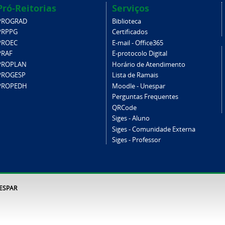
Pró-Reitorias
Serviços
PROGRAD
Biblioteca
PRPPG
Certificados
PROEC
E-mail - Office365
PRAF
E-protocolo Digital
PROPLAN
Horário de Atendimento
PROGESP
Lista de Ramais
PROPEDH
Moodle - Unespar
Perguntas Frequentes
QRCode
Siges - Aluno
Siges - Comunidade Externa
Siges - Professor
NESPAR