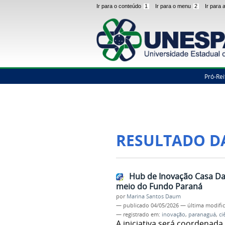
Ir para o conteúdo
1
Ir para o menu
2
Ir para
Pró-Rei
RESULTADO D
Hub de Inovação Casa Da
meio do Fundo Paraná
por
Marina Santos Daum
—
publicado
04/05/2026
—
última modifi
— registrado em:
inovação
,
paranaguá
,
ci
A iniciativa será coordenad