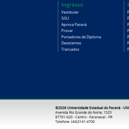
Ingresso
Vestibular
SiSU
Aprova Paraná
Provar
Portadores de Diploma
Desistentes
Trancados
©2026 Universidade Estadual do Paraná - U
Avenida Rio Grande do Norte, 1525
87701-020 - Centro - Paranavaí - PR
Telefone: (44)3141-4700