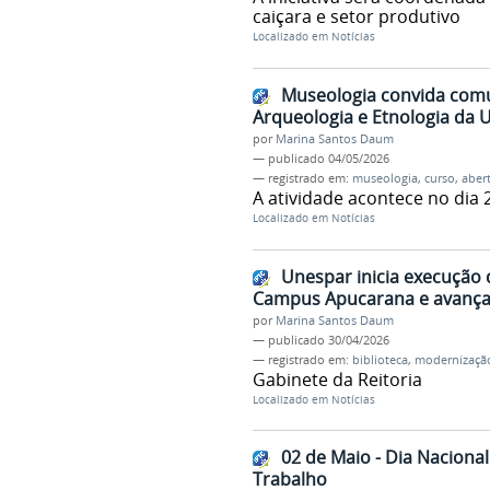
caiçara e setor produtivo
Localizado em
Notícias
Museologia convida comun
Arqueologia e Etnologia da 
por
Marina Santos Daum
—
publicado
04/05/2026
— registrado em:
museologia
,
curso
,
aber
A atividade acontece no dia 
Localizado em
Notícias
Unespar inicia execução 
Campus Apucarana e avança 
por
Marina Santos Daum
—
publicado
30/04/2026
— registrado em:
biblioteca
,
modernizaçã
Gabinete da Reitoria
Localizado em
Notícias
02 de Maio - Dia Naciona
Trabalho