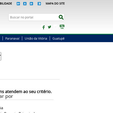
BILIDADE
MAPA DO SITE
Busca
Buscar no portal
Facebook
Twitter
Instagram
YouTube
Paranavaí
União da Vitória
Guatupê
ns atendem ao seu critério.
ar por
ia