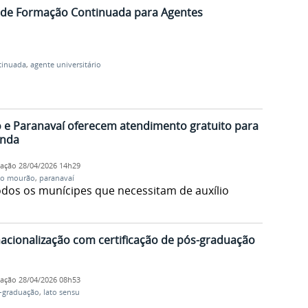
de Formação Continuada para Agentes
tinuada
,
agente universitário
e Paranavaí oferecem atendimento gratuito para
enda
cação
28/04/2026 14h29
o mourão
,
paranavaí
odos os munícipes que necessitam de auxílio
acionalização com certificação de pós-graduação
cação
28/04/2026 08h53
-graduação
,
lato sensu