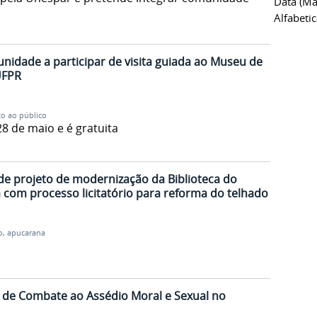
Data (ma
Alfabeti
idade a participar de visita guiada ao Museu de
UFPR
to ao público
28 de maio e é gratuita
de projeto de modernização da Biblioteca do
com processo licitatório para reforma do telhado
o
,
apucarana
l de Combate ao Assédio Moral e Sexual no