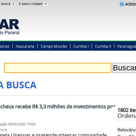
 a busca
3
Ir para o rodapé
4
ACESSI
torias
Apucarana
Campo Mourão
Curitiba I
Curitiba II
Paranaguá
A BUSCA
cheux recebe R$ 3,3 milhões de investimentos por
1802
ite
Orden
cação
04/05/2026 17h02
Relevânc
ência
a pela Unespar e pretende integrar comunidade