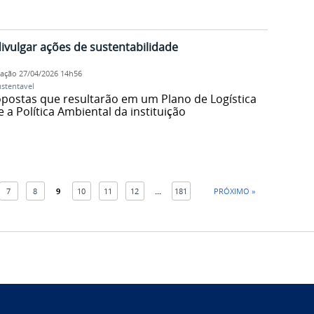
divulgar ações de sustentabilidade
cação
27/04/2026 14h56
ustentavel
postas que resultarão em um Plano de Logística
 a Política Ambiental da instituição
7
8
9
10
11
12
...
181
PRÓXIMO »