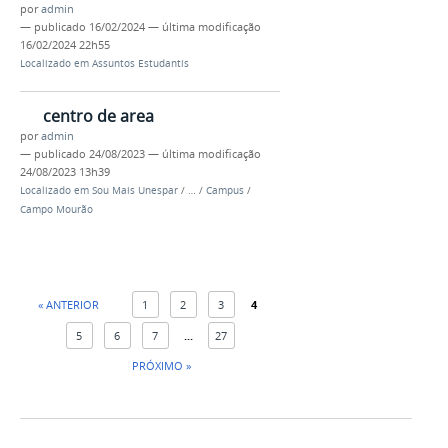
por
admin
—
publicado
16/02/2024
—
última modificação
16/02/2024 22h55
Localizado em
Assuntos Estudantis
centro de area
por
admin
—
publicado
24/08/2023
—
última modificação
24/08/2023 13h39
Localizado em
Sou Mais Unespar
/
…
/
Campus
/
Campo Mourão
« ANTERIOR
1
2
3
4
5
6
7
...
27
PRÓXIMO »