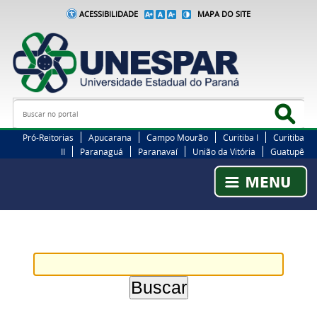
ACESSIBILIDADE
MAPA DO SITE
Busca
Bus
Pró-Reitorias
Apucarana
Campo Mourão
Curitiba I
Curitiba
II
Paranaguá
Paranavaí
União da Vitória
Guatupê