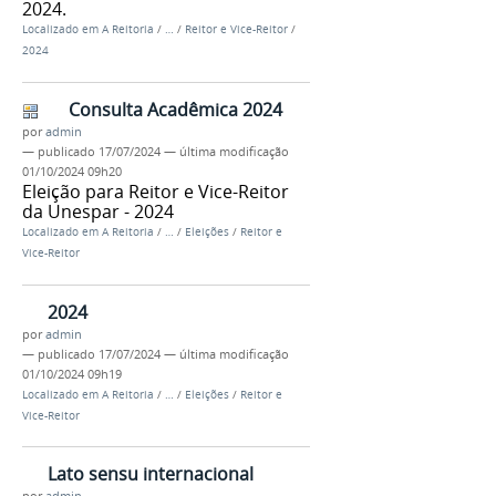
2024.
Localizado em
A Reitoria
/
…
/
Reitor e Vice-Reitor
/
2024
Consulta Acadêmica 2024
por
admin
—
publicado
17/07/2024
—
última modificação
01/10/2024 09h20
Eleição para Reitor e Vice-Reitor
da Unespar - 2024
Localizado em
A Reitoria
/
…
/
Eleições
/
Reitor e
Vice-Reitor
2024
por
admin
—
publicado
17/07/2024
—
última modificação
01/10/2024 09h19
Localizado em
A Reitoria
/
…
/
Eleições
/
Reitor e
Vice-Reitor
Lato sensu internacional