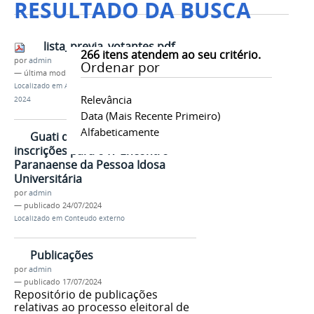
RESULTADO DA BUSCA
lista_previa_votantes.pdf
266
itens atendem ao seu critério.
por
admin
Ordenar por
—
última modificação
19/09/2024 14h47
Localizado em
A Reitoria
/
…
/
Reitor e Vice-Reitor
/
Relevância
2024
Data (mais Recente Primeiro)
Alfabeticamente
Guati da Unespar abre
inscrições para o IV Encontro
Paranaense da Pessoa Idosa
Universitária
por
admin
—
publicado
24/07/2024
Localizado em
Conteudo externo
Publicações
por
admin
—
publicado
17/07/2024
Repositório de publicações
relativas ao processo eleitoral de