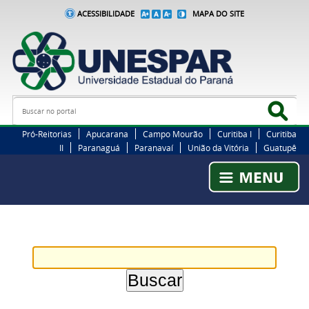
ACESSIBILIDADE
MAPA DO SITE
Busca
Bus
Pró-Reitorias
Apucarana
Campo Mourão
Curitiba I
Curitiba
II
Paranaguá
Paranavaí
União da Vitória
Guatupê