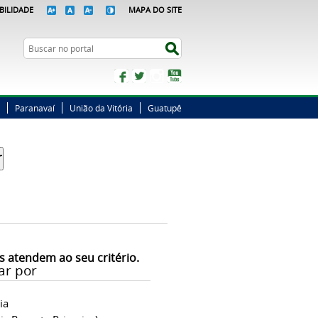
BILIDADE
MAPA DO SITE
Busca
Buscar no portal
Facebook
Twitter
Instagram
YouTube
Paranavaí
União da Vitória
Guatupê
s atendem ao seu critério.
ar por
ia