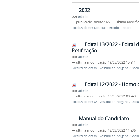
2022
por
admin
—
publicado
30/06/2022
—
última modifi
Localizado em
Noticias Período Eleitoral
Edital 13/2022 - Edita
Retificação
por
admin
—
última modificação
19/05/2022 15h11
Localizado em
XXI Vestibular Indigena
/
Docu
Edital 12/2022 - Homol
por
admin
—
última modificação
16/05/2022 08h43
Localizado em
XXI Vestibular Indigena
/
Docu
Manual do Candidato
por
admin
—
última modificação
18/03/2022 11h36
Localizado em
XXI Vestibular Indigena
/
Menu