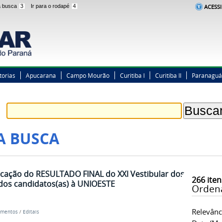
 a busca
3
Ir para o rodapé
4
ACESSI
torias
Apucarana
Campo Mourão
Curitiba I
Curitiba II
Paranaguá
A BUSCA
ificação do RESULTADO FINAL do XXI Vestibular dos
266
iten
dos candidatos(as) à UNIOESTE
Orden
Relevânc
mentos
/
Editais