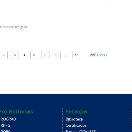
 Principal indigena
5
6
7
8
9
10
...
27
PRÓXIMO »
Pró-Reitorias
Serviços
PROGRAD
Biblioteca
PRPPG
Certificados
PROEC
E-mail - Office365