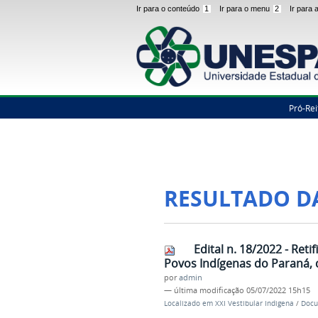
Ir para o conteúdo
1
Ir para o menu
2
Ir para
Pró-Rei
RESULTADO D
Edital n. 18/2022 - Ret
Povos Indígenas do Paraná, 
por
admin
—
última modificação
05/07/2022 15h15
Localizado em
XXI Vestibular Indigena
/
Docu