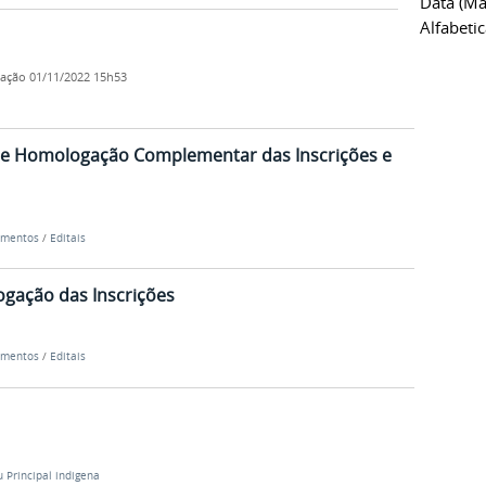
Data (ma
Alfabeti
cação
01/11/2022 15h53
l de Homologação Complementar das Inscrições e
mentos
/
Editais
ogação das Inscrições
mentos
/
Editais
 Principal indigena