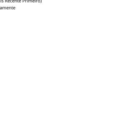
is Recente Primeiro)
camente