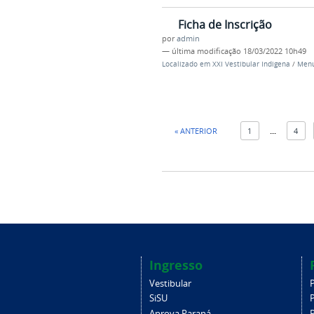
Ficha de Inscrição
por
admin
—
última modificação
18/03/2022 10h49
Localizado em
XXI Vestibular Indigena
/
Menu
« ANTERIOR
1
...
4
Ingresso
Vestibular
SiSU
Aprova Paraná