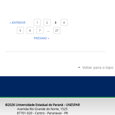
« ANTERIOR
1
2
3
4
5
6
7
...
27
PRÓXIMO »
Voltar para o topo
©2026 Universidade Estadual do Paraná - UNESPAR
Avenida Rio Grande do Norte, 1525
87701-020 - Centro - Paranavaí - PR