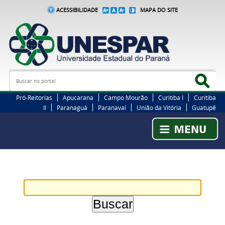
ACESSIBILIDADE
MAPA DO SITE
Busca
Bus
Pró-Reitorias
Apucarana
Campo Mourão
Curitiba I
Curitiba
II
Paranaguá
Paranavaí
União da Vitória
Guatupê