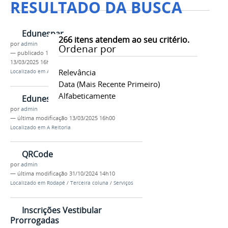
RESULTADO DA BUSCA
Edunespar
266
itens atendem ao seu critério.
por
admin
Ordenar por
—
publicado
13/03/2025
—
última modificação
13/03/2025 16h00
Relevância
Localizado em
A Reitoria
Data (mais Recente Primeiro)
Alfabeticamente
Edunespar
por
admin
—
última modificação
13/03/2025 16h00
Localizado em
A Reitoria
QRCode
por
admin
—
última modificação
31/10/2024 14h10
Localizado em
Rodapé
/
Terceira coluna
/
Serviços
Inscrições Vestibular
Prorrogadas