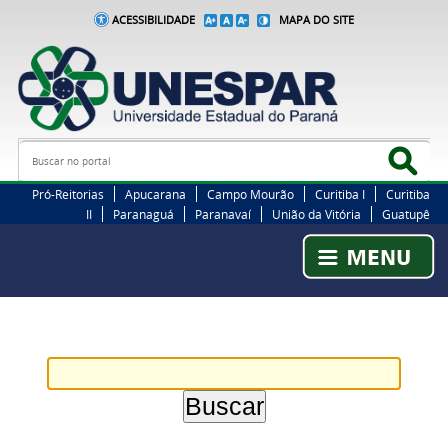
ACESSIBILIDADE
MAPA DO SITE
Busca
Bus
Pró-Reitorias
Apucarana
Campo Mourão
Curitiba I
Curitiba
II
Paranaguá
Paranavaí
União da Vitória
Guatupê