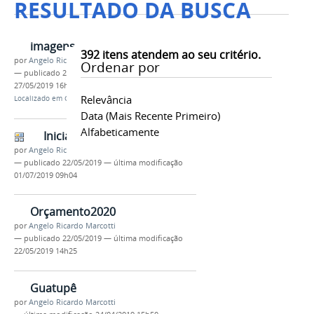
RESULTADO DA BUSCA
imagens
392
itens atendem ao seu critério.
por
Angelo Ricardo Marcotti
Ordenar por
—
publicado
22/05/2019
—
última modificação
27/05/2019 16h08
Relevância
Localizado em
Orçamento2020
Data (mais Recente Primeiro)
Alfabeticamente
Inicial
por
Angelo Ricardo Marcotti
—
publicado
22/05/2019
—
última modificação
01/07/2019 09h04
Orçamento2020
por
Angelo Ricardo Marcotti
—
publicado
22/05/2019
—
última modificação
22/05/2019 14h25
Guatupê
por
Angelo Ricardo Marcotti