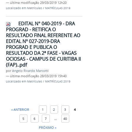
—
última modificação
29/03/2019 12h20
Localizado em
Matrículas
/
MATRÍCULAS 2019
EDITAL N° 040-2019 - DRA
PROGRAD - RETIFICA O
RESULTADO FINAL REFERENTE AO
EDITAL Nº 027-2019-DRA
PROGRAD E PUBLICA O
RESULTADO DA 2ª FASE - VAGAS
OCIOSAS - CAMPUS DE CURITIBA II
(FAP)..pdf
por
Angelo Ricardo Marcotti
—
última modificação
28/03/2019 15h40
Localizado em
Matrículas
/
MATRÍCULAS 2019
« ANTERIOR
1
2
3
4
5
6
7
...
40
PRÓXIMO »