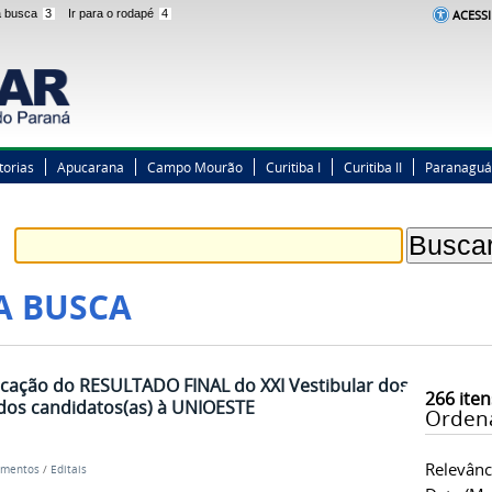
 a busca
3
Ir para o rodapé
4
ACESSI
torias
Apucarana
Campo Mourão
Curitiba I
Curitiba II
Paranaguá
A BUSCA
ificação do RESULTADO FINAL do XXI Vestibular dos
266
iten
dos candidatos(as) à UNIOESTE
Orden
Relevânc
mentos
/
Editais