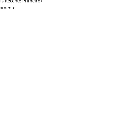
is Recente Primeiro)
camente