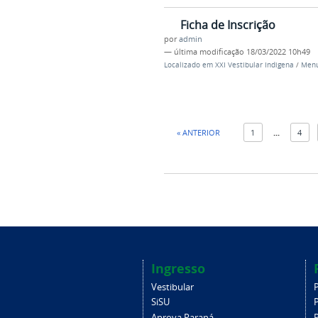
Ficha de Inscrição
por
admin
—
última modificação
18/03/2022 10h49
Localizado em
XXI Vestibular Indigena
/
Menu
« ANTERIOR
1
...
4
Ingresso
Vestibular
SiSU
Aprova Paraná