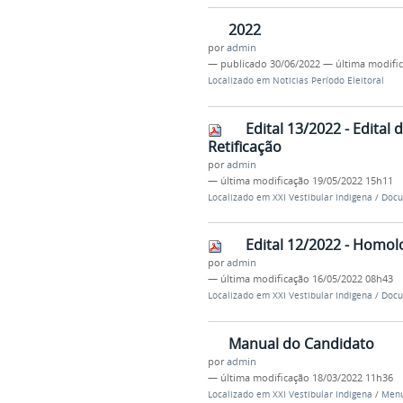
2022
por
admin
—
publicado
30/06/2022
—
última modifi
Localizado em
Noticias Período Eleitoral
Edital 13/2022 - Edita
Retificação
por
admin
—
última modificação
19/05/2022 15h11
Localizado em
XXI Vestibular Indigena
/
Docu
Edital 12/2022 - Homol
por
admin
—
última modificação
16/05/2022 08h43
Localizado em
XXI Vestibular Indigena
/
Docu
Manual do Candidato
por
admin
—
última modificação
18/03/2022 11h36
Localizado em
XXI Vestibular Indigena
/
Menu