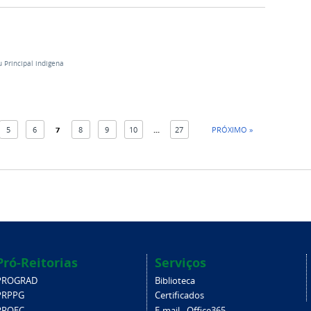
 Principal indigena
5
6
7
8
9
10
...
27
PRÓXIMO »
Pró-Reitorias
Serviços
PROGRAD
Biblioteca
PRPPG
Certificados
PROEC
E-mail - Office365