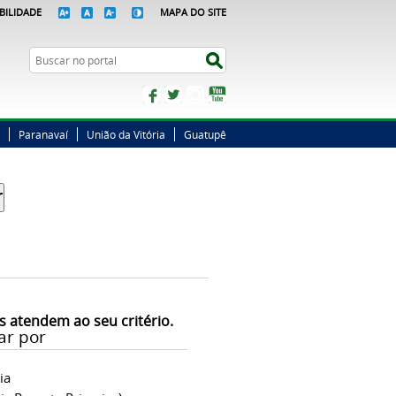
BILIDADE
MAPA DO SITE
Busca
Buscar no portal
Facebook
Twitter
Instagram
YouTube
Paranavaí
União da Vitória
Guatupê
s atendem ao seu critério.
ar por
ia