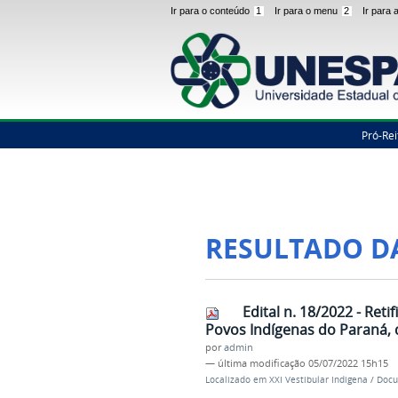
Ir para o conteúdo
1
Ir para o menu
2
Ir para
Pró-Rei
RESULTADO D
Edital n. 18/2022 - Ret
Povos Indígenas do Paraná, 
por
admin
—
última modificação
05/07/2022 15h15
Localizado em
XXI Vestibular Indigena
/
Docu