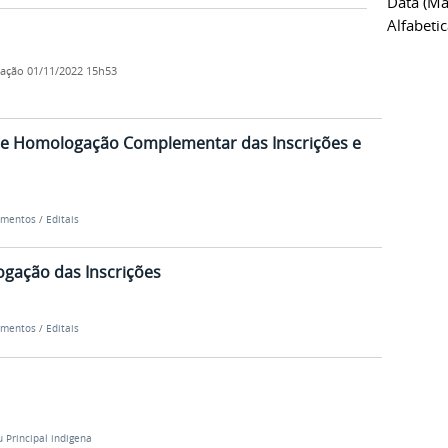
Data (ma
Alfabeti
cação
01/11/2022 15h53
l de Homologação Complementar das Inscrições e
mentos
/
Editais
ogação das Inscrições
mentos
/
Editais
 Principal indigena