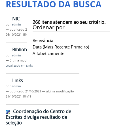
RESULTADO DA BUSCA
NIC
266
itens atendem ao seu critério.
por
admin
Ordenar por
—
publicado
26/10/2021
—
última modificação
26/10/2021 15h57
Relevância
Data (mais Recente Primeiro)
Biblioteca - Catálogo Geral
Alfabeticamente
por
admin
—
última modificação
21/10/2021 10h30
Localizado em
Links
Links
por
admin
—
publicado
21/10/2021
—
última modificação
21/10/2021 10h19
Coordenação do Centro de
Escritas divulga resultado de
seleção