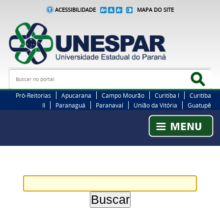
ACESSIBILIDADE
MAPA DO SITE
Busca
Bus
Pró-Reitorias
Apucarana
Campo Mourão
Curitiba I
Curitiba
II
Paranaguá
Paranavaí
União da Vitória
Guatupê