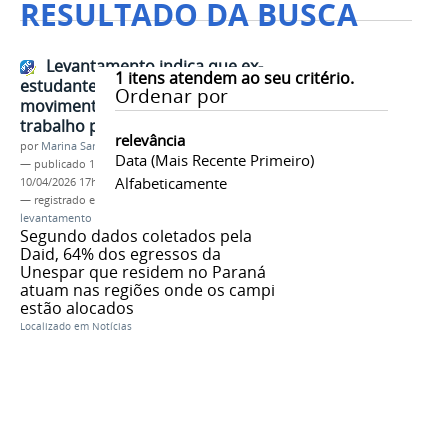
RESULTADO DA BUSCA
Levantamento indica que ex-
1
itens atendem ao seu critério.
estudantes da Unespar
Ordenar por
movimentam mercado de
trabalho paranaense
relevância
por
Marina Santos Daum
Data (mais Recente Primeiro)
—
publicado
10/04/2026
—
última modificação
Alfabeticamente
10/04/2026 17h02
— registrado em:
linkdin
,
ex-estudantes
,
levantamento
Segundo dados coletados pela
Daid, 64% dos egressos da
Unespar que residem no Paraná
atuam nas regiões onde os campi
estão alocados
Localizado em
Notícias