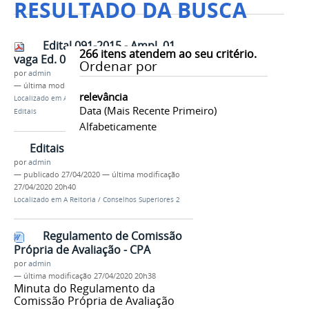
RESULTADO DA BUSCA
Edital 091-2015 - Ampl. 01
266
itens atendem ao seu critério.
vaga Ed. 001 2014
Ordenar por
por
admin
—
última modificação
27/04/2020 20h40
relevância
Localizado em
A Reitoria
/
Conselhos Superiores 2
/
Data (mais Recente Primeiro)
Editais
Alfabeticamente
Editais
por
admin
—
publicado
27/04/2020
—
última modificação
27/04/2020 20h40
Localizado em
A Reitoria
/
Conselhos Superiores 2
Regulamento de Comissão
Própria de Avaliação - CPA
por
admin
—
última modificação
27/04/2020 20h38
Minuta do Regulamento da
Comissão Própria de Avaliação