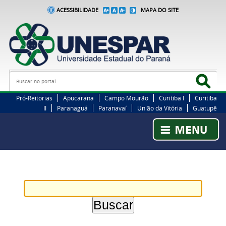
ACESSIBILIDADE
MAPA DO SITE
Busca
Bus
Pró-Reitorias
Apucarana
Campo Mourão
Curitiba I
Curitiba
II
Paranaguá
Paranavaí
União da Vitória
Guatupê