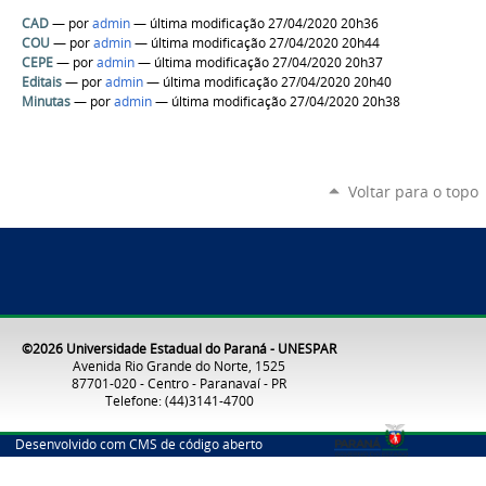
CAD
—
por
admin
— última modificação 27/04/2020 20h36
COU
—
por
admin
— última modificação 27/04/2020 20h44
CEPE
—
por
admin
— última modificação 27/04/2020 20h37
Editais
—
por
admin
— última modificação 27/04/2020 20h40
Minutas
—
por
admin
— última modificação 27/04/2020 20h38
Voltar para o topo
©2026 Universidade Estadual do Paraná - UNESPAR
Avenida Rio Grande do Norte, 1525
87701-020 - Centro - Paranavaí - PR
Telefone: (44)3141-4700
Desenvolvido com CMS de código aberto