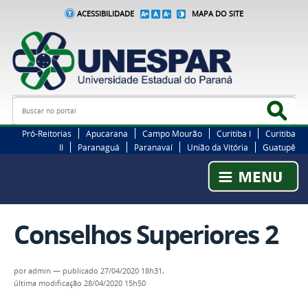
ACESSIBILIDADE
MAPA DO SITE
Busca
Bus
Pró-Reitorias
Apucarana
Campo Mourão
Curitiba I
Curitiba
II
Paranaguá
Paranavaí
União da Vitória
Guatupê
Conselhos Superiores 2
por
admin
—
publicado
27/04/2020 18h31,
última modificação
28/04/2020 15h50