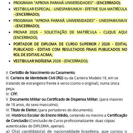
PROGRAMA "APROVA PARANÁ UNIVERSIDADES" -
(ENCERRADO)
;
VESTIBULAR ESPECIAL - UNESPAR/UNIUV - EFETIVE SUA MATRÍCULA
-
(ENCERRADO);
PROGRAMA "APROVA PARANÁ UNIVERSIDADES" - UNESPAR/UNIUV
-
(ENCERRADO)
;
PROVAR 2026 - SOLICITAÇÃO DE MATRÍCULA - CLIQUE AQUI
(ENCERRADO);
PORTADOR DE DIPLOMA DE CURSO SUPERIOR / 2026 - EDITAL
PUBLICADO - EDITAIS COM RESULTADOS FINAIS PUBLICADOS NO
ROL DE EDITAIS ACIMA
;
VESTIBULAR INDÍGENA
2026 - (ENCERRADO)
;
II.
Certidão de Nascimento
ou
Casamento
;
III.
Carteira de Identidade Civil (RG)
ou da Carteira Modelo 19, em se
tratando de estrangeiro frente e verso (como o original), numa única
peça;
IV.
CPF
;
V.
Documento Militar ou Certificado de Dispensa Militar
; (para maiores
de 18 anos, do sexo masculino);
VI.
Título de Eleitor;
(para portadores do documento);
VII.
Histórico Escolar do Ensino Médio,
contendo no mesmo a
Certificação
de Conclusão
(Conclusão de Curso profissionalizante: duas cópias
autenticadas do DIPLOMA, apenas).
a) O(a) candidato(a) de nacionalidade brasileira, que cursou o