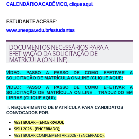
CALENDÁRIO ACADÊMICO
, clique aqui
.
ESTUDANTE ACESSE:
www.unespar.edu.br/estudantes
DOCUMENTOS NECESSÁRIOS PARA A
EFETIVAÇÃO DA SOLICITAÇÃO DE
MATRÍCULA (ON-LINE)
VÍDEO:
PASSO A PASSO DE COMO EFETIVAR A
SOLICITAÇÃO DE MATRÍCULA ON-LINE (CLIQUE AQUI);
VÍDEO:
PASSO A PASSO DE COMO EFETIVAR A
SOLICITAÇÃO DE MATRÍCULA ON-LINE -
TRADUZIDO EM
LIBRAS
(CLIQUE AQUI);
I. REQUERIMENTO DE MATRÍCULA PARA
CANDIDATOS
CONVOCADOS POR:
VESTIBULAR - (
ENCERRADO
)
;
S
ISU 2026 -
(ENCERRADO)
;
VESTIBULAR COMPLEMENTAR 2026 - (ENCERRADO);