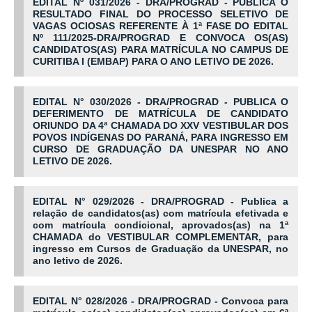
EDITAL Nº 031/2026 - DRA/PROGRAD - PUBLICA O
RESULTADO FINAL DO PROCESSO SELETIVO DE
VAGAS OCIOSAS REFERENTE À 1ª FASE DO EDITAL
Nº 111/2025-DRA/PROGRAD E CONVOCA OS(AS)
CANDIDATOS(AS) PARA MATRÍCULA NO CAMPUS DE
CURITIBA I (EMBAP) PARA O ANO LETIVO DE 2026.
EDITAL N° 030/2026 - DRA/PROGRAD - PUBLICA O
DEFERIMENTO DE MATRÍCULA DE CANDIDATO
ORIUNDO DA 4ª CHAMADA DO XXV VESTIBULAR DOS
POVOS INDÍGENAS DO PARANÁ, PARA INGRESSO EM
CURSO DE GRADUAÇÃO DA UNESPAR NO ANO
LETIVO DE 2026.
EDITAL N° 029/2026 - DRA/PROGRAD - Publica a
relação de candidatos(as) com matrícula efetivada e
com matrícula condicional, aprovados(as) na 1ª
CHAMADA do VESTIBULAR COMPLEMENTAR, para
ingresso em Cursos de Graduação da UNESPAR, no
ano letivo de 2026.
EDITAL N° 028/2026 - DRA/PROGRAD - Convoca para