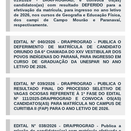
019/2026 - DRA/PROGRAD, e convoca os(as)
candidatos(as) com resultado DEFERIDO para a
efetivação da matrícula, para ingresso no ano letivo
de 2026, nos cursos de Geografia e Educação Física,
dos campi de Campo Mourão e Paranavaí,
respectivamente.
EDITAL N° 040/2026 - DRA/PROGRAD - PUBLICA O
DEFERIMENTO DE MATRÍCULA DE CANDIDATO
ORIUNDO DA 6ª CHAMADA DO XXV VESTIBULAR DOS
POVOS INDÍGENAS DO PARANÁ, PARA INGRESSO EM
CURSO DE GRADUAÇÃO DA UNESPAR NO ANO
LETIVO DE 2026.
EDITAL Nº 039/2026 - DRA/PROGRAD - PUBLICA O
RESULTADO FINAL DO PROCESSO SELETIVO DE
VAGAS OCIOSAS REFERENTE À 1ª FASE DO EDITAL
Nº 111/2025-DRA/PROGRAD E CONVOCA OS(AS)
CANDIDATOS(AS) PARA MATRÍCULA NO CAMPUS DE
CURITIBA II (FAP) PARA O ANO LETIVO DE 2026.
EDITAL N° 038/2026 - DRA/PROGRAD - Publica a
relação de candidatos(as) com matrícula efetivada e