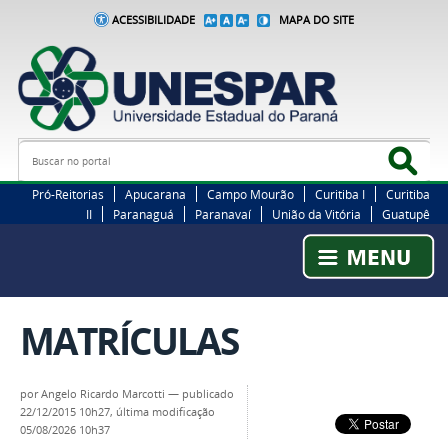
ACESSIBILIDADE
MAPA DO SITE
Busca
Bus
Pró-Reitorias
Apucarana
Campo Mourão
Curitiba I
Curitiba
II
Paranaguá
Paranavaí
União da Vitória
Guatupê
MATRÍCULAS
por
Angelo Ricardo Marcotti
—
publicado
22/12/2015 10h27,
última modificação
05/08/2026 10h37