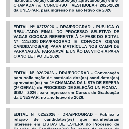
matrícula os(as) candidatos(as) aprovados(as) em 6ª
CHAMADA no CONCURSO VESTIBULAR 2025/2026
da UNESPAR, para ingresso no ano letivo de 2026.
EDITAL Nº 027/2026 - DRA/PROGRAD - PUBLICA O
RESULTADO FINAL DO PROCESSO SELETIVO DE
VAGAS OCIOSAS REFERENTE À 1ª FASE DO EDITAL
Nº 111/2025-DRA/PROGRAD E CONVOCA OS(AS)
CANDIDATOS(AS) PARA MATRÍCULA NOS CAMPI DE
PARANAGUÁ, PARANAVAÍ E UNIÃO DA VITÓRIA PARA
O ANO LETIVO DE 2026.
EDITAL N° 026/2026 - DRA/PROGRAD - Convocação
para solicitação de matrícula dos(as) candidatos(as)
aprovados(as) na 1ª CHAMADA DA LISTA DE ESPERA
(2ª GERAL) do PROCESSO DE SELEÇÃO UNIFICADA -
SISU - 2026, para ingresso em Cursos de Graduação
da UNESPAR, no ano
letivo de 2026.
EDITAL N° 025/2026 - DRA/PROGRAD - Publica a
relação de candidatos(as) que manifestaram
interesse em LISTAS DE ESPERA do Processo de