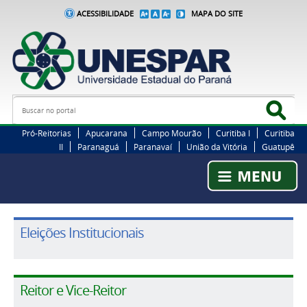
ACESSIBILIDADE
MAPA DO SITE
Busca
Bus
Pró-Reitorias
Apucarana
Campo Mourão
Curitiba I
Curitiba
II
Paranaguá
Paranavaí
União da Vitória
Guatupê
Eleições Institucionais
Reitor e Vice-Reitor