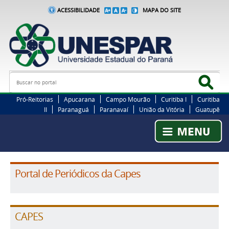
ACESSIBILIDADE
MAPA DO SITE
Busca
Bus
Pró-Reitorias
Apucarana
Campo Mourão
Curitiba I
Curitiba
II
Paranaguá
Paranavaí
União da Vitória
Guatupê
Portal de Periódicos da Capes
CAPES