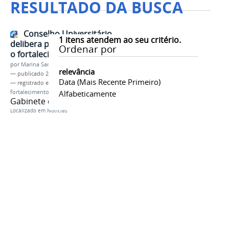
RESULTADO DA BUSCA
Conselho Universitário
1
itens atendem ao seu critério.
delibera pautas importantes para
Ordenar por
o fortalecimento da Unespar
por
Marina Santos Daum
relevância
—
publicado
21/05/2026
Data (mais Recente Primeiro)
— registrado em:
conselho
,
aprovação
,
fortalecimento
Alfabeticamente
Gabinete da Reitoria
Localizado em
Notícias