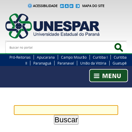
ACESSIBILIDADE
MAPA DO SITE
Busca
Bus
Pró-Reitorias
Apucarana
Campo Mourão
Curitiba I
Curitiba
II
Paranaguá
Paranavaí
União da Vitória
Guatupê