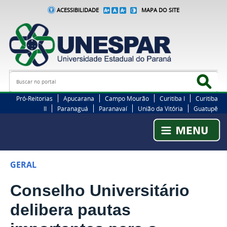
ACESSIBILIDADE
MAPA DO SITE
Busca
Bus
Pró-Reitorias
Apucarana
Campo Mourão
Curitiba I
Curitiba
II
Paranaguá
Paranavaí
União da Vitória
Guatupê
GERAL
Conselho Universitário
delibera pautas