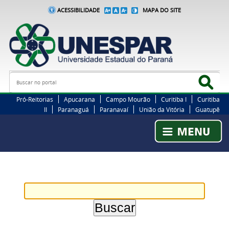
ACESSIBILIDADE
MAPA DO SITE
Busca
Bus
Pró-Reitorias
Apucarana
Campo Mourão
Curitiba I
Curitiba
II
Paranaguá
Paranavaí
União da Vitória
Guatupê