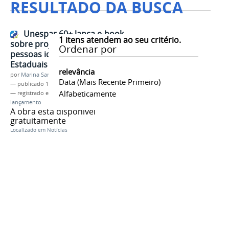
RESULTADO DA BUSCA
Unespar 60+ lança e-book
1
itens atendem ao seu critério.
sobre projetos voltados às
Ordenar por
pessoas idosas nas Universidades
Estaduais
relevância
por
Marina Santos Daum
Data (mais Recente Primeiro)
—
publicado
18/05/2026
Alfabeticamente
— registrado em:
pessoa idosa
,
e-book
,
lançamento
A obra está disponível
gratuitamente
Localizado em
Notícias