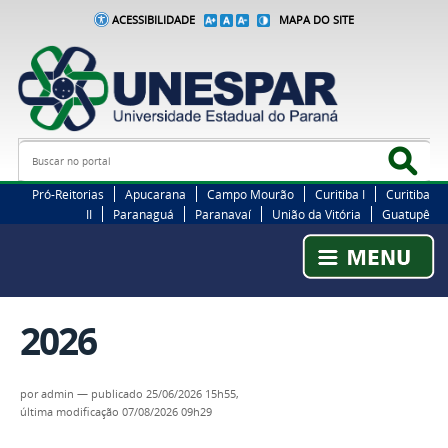
ACESSIBILIDADE
MAPA DO SITE
Busca
Bus
Pró-Reitorias
Apucarana
Campo Mourão
Curitiba I
Curitiba
II
Paranaguá
Paranavaí
União da Vitória
Guatupê
2026
por
admin
—
publicado
25/06/2026 15h55,
última modificação
07/08/2026 09h29