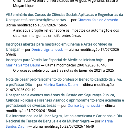
Uma iniciativa entre universidades de Angola, Argentina, Brasil e
Moçambique
VII Seminário dos Cursos de Ciências Sociais Aplicadas e Engenharias da
Unespar está com inscrições abertas
—
por
Giovana Kais de Azevedo
—
última modificação 16/07/2026 15h45
A iniciativa propõe refletir sobre os impactos da automação e dos
sistemas inteligentes em diferentes áreas
Inscrições abertas para mestrado em Cinema e Artes do Vídeo da
Unespar
—
por
Denise Ligmanovski
— última modificação 17/07/2026
09h48
Inscrições para Vestibular Especial de Medicina iniciam hoje
—
por
Marina Santos Daum
— última modificação 20/07/2026 16h40
O processo seletivo utilizará as notas do Enem de 2021 a 2025
Nota de pesar pelo falecimento do professor Benedito Cândido da Silva,
o professor Dito
—
por
Marina Santos Daum
— última modificação
21/07/2026 09h19
Unespar sedia eventos nas áreas de Gestão em Segurança Pública,
Ciências Policiais e Forenses visando o aprimoramento entre academia e
profissionais de diversas áreas
—
por
Denise Ligmanovski
— última
modificação 21/07/2026 15h06
Dia Internacional da Mulher Negra, Latino-americana e Caribenha e Dia
Nacional de Tereza de Benguela e da Mulher Negra
—
por
Marina
Santos Daum
— última modificação 23/07/2026 16h49