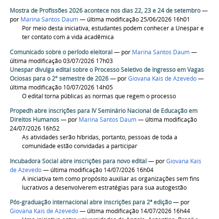
Mostra de Profissões 2026 acontece nos dias 22, 23 e 24 de setembro
—
por
Marina Santos Daum
— última modificação 25/06/2026 16h01
Por meio desta iniciativa, estudantes podem conhecer a Unespar e
ter contato com a vida acadêmica
Comunicado sobre o período eleitoral
—
por
Marina Santos Daum
—
última modificação 03/07/2026 17h03
Unespar divulga edital sobre o Processo Seletivo de Ingresso em Vagas
Ociosas para o 2º semestre de 2026
—
por
Giovana Kais de Azevedo
—
última modificação 10/07/2026 14h05
O edital torna públicas as normas que regem o processo
Propedh abre inscrições para IV Seminário Nacional de Educação em
Direitos Humanos
—
por
Marina Santos Daum
— última modificação
24/07/2026 16h52
As atividades serão híbridas, portanto, pessoas de toda a
comunidade estão convidadas a participar
Incubadora Social abre inscrições para novo edital
—
por
Giovana Kais
de Azevedo
— última modificação 14/07/2026 16h04
A iniciativa tem como propósito auxiliar as organizações sem fins
lucrativos a desenvolverem estratégias para sua autogestão
Pós-graduação internacional abre inscrições para 2ª edição
—
por
Giovana Kais de Azevedo
— última modificação 14/07/2026 16h44