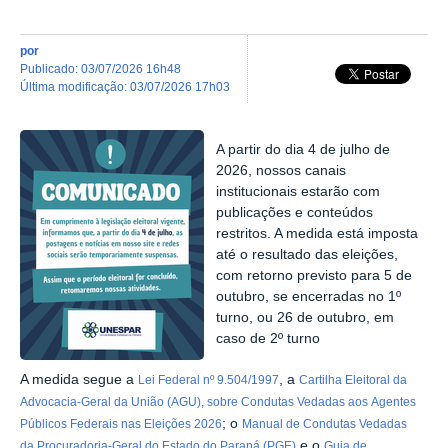
por
publicado
:
03/07/2026 16h48
última modificação
:
03/07/2026 17h03
A partir do dia 4 de julho de
2026, nossos canais
institucionais estarão com
publicações e conteúdos
restritos. A medida está imposta
até o resultado das eleições,
com retorno previsto para 5 de
outubro, se encerradas no 1º
turno, ou 26 de outubro, em
caso de 2º turno
A medida segue a
, a
Lei Federal nº 9.504/1997
Cartilha Eleitoral da
Advocacia-Geral da União (AGU), sobre Condutas Vedadas aos
Agentes
; o
Públicos Federais nas Eleições 2026
Manual de Condutas Vedadas
e o
da
Procuradoria-Geral do Estado do Paraná (PGE)
Guia de