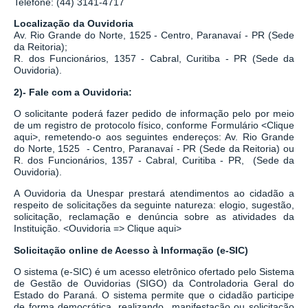
Telefone: (44) 3141-4717
Localização da Ouvidoria
Av. Rio Grande do Norte, 1525 - Centro, Paranavaí - PR (Sede
da Reitoria);
R. dos Funcionários, 1357 - Cabral, Curitiba - PR
(Sede da
Ouvidoria).
2)- Fale com a Ouvidoria:
O solicitante poderá fazer pedido de informação pelo por meio
de um registro de protocolo físico, conforme Formulário
<
Clique
aqui
>
, remetendo-o aos seguintes endereços: Av. Rio Grande
do Norte, 1525 - Centro, Paranavaí - PR (Sede da Reitoria) ou
R. dos Funcionários, 1357 - Cabral, Curitiba - PR,
(Sede da
Ouvidoria).
A Ouvidoria da Unespar prestará atendimentos ao cidadão a
respeito de solicitações da seguinte natureza: elogio, sugestão,
solicitação, reclamação e denúncia sobre as atividades da
Instituição.
<
Ouvidoria => Clique aqui
>
Solicitação online de Acesso à Informação (e-SIC)
O sistema
(
e-SIC
)
é um acesso eletrônico ofertado pelo Sistema
de Gestão de Ouvidorias (SIGO) da Controladoria Geral do
Estado do Paraná. O sistema permite que o cidadão participe
de forma democrática, realizando manifestação ou solicitação