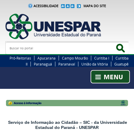
ACESSIBILIDADE
MAPA DO SITE
Busca
Bus
Pró-Reitorias
Apucarana
Campo Mourão
Curitiba I
Curitiba
II
Paranaguá
Paranavaí
União da Vitória
Guatupê
Serviço de Informação ao Cidadão – SIC - da Universidade
Estadual do Paraná - UNESPAR