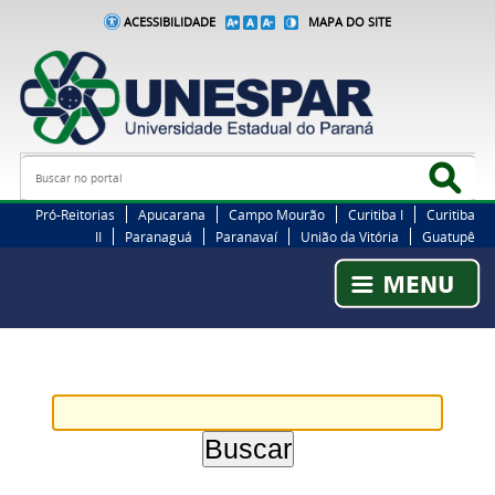
ACESSIBILIDADE
MAPA DO SITE
Busca
Bus
Pró-Reitorias
Apucarana
Campo Mourão
Curitiba I
Curitiba
II
Paranaguá
Paranavaí
União da Vitória
Guatupê