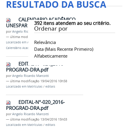
RESULTADO DA BUSCA
CALENDARIO ACADÊMICO
392
itens atendem ao seu critério.
UNESPAR - 2018
Ordenar por
por
Angelo Ricardo Marcotti
—
última modificação
20/10/2025 15h27
Relevância
Localizado em
A Unespar
/
…
/
Calendários
/
Calendário Academico
Data (mais Recente Primeiro)
Alfabeticamente
EDITAL-N°-021_2016-
PROGRAD-DRA.pdf
por
Angelo Ricardo Marcotti
—
última modificação
19/04/2016 10h58
Localizado em
Matrículas
/
editais
EDITAL-N°-020_2016-
PROGRAD-DRA.pdf
por
Angelo Ricardo Marcotti
—
última modificação
13/04/2016 15h03
Localizado em
Matrículas
/
editais