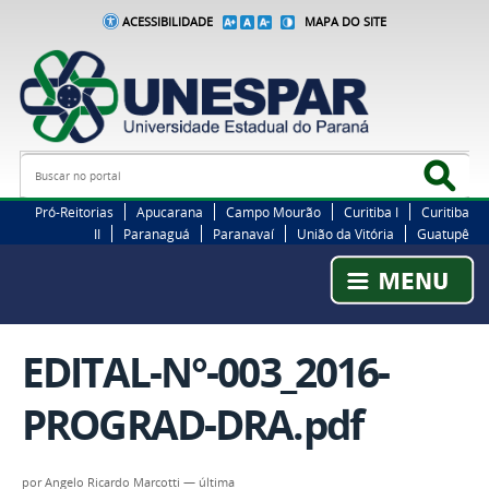
ACESSIBILIDADE
MAPA DO SITE
Busca
Bus
Pró-Reitorias
Apucarana
Campo Mourão
Curitiba I
Curitiba
II
Paranaguá
Paranavaí
União da Vitória
Guatupê
EDITAL-N°-003_2016-
PROGRAD-DRA.pdf
por
Angelo Ricardo Marcotti
—
última