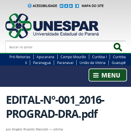
ACESSIBILIDADE
MAPA DO SITE
Busca
Bus
Pró-Reitorias
Apucarana
Campo Mourão
Curitiba I
Curitiba
II
Paranaguá
Paranavaí
União da Vitória
Guatupê
EDITAL-N°-001_2016-
PROGRAD-DRA.pdf
por
Angelo Ricardo Marcotti
—
última