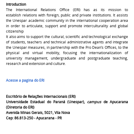
Introduction
The International Relations Office (ERI) has as its mission to
establish relations with foreign, public and private institutions. It assists
the Unespar academic community in the international cooperation area
in order to articulate, support and promote
interculturality and global
citizenship
It also aims to support the cultural, scientific and technological exchange
of students, teachers and technical administrative agents
and integrate
the Unespar measures, in partnership with the Pro Dean’s Offices, to
the
physical and virtual mobility, focusing
the internationalization of
university management, undergraduate and postgraduate teaching,
research and extension and culture.
Acesse a pagina do ERI
Escritório de Relações Internacionais (ERI)
Universidade Estadual do Paraná (Unespar),
c
ampus
de Apucarana
(Diretoria do ERI)
Avenida Minas Gerais, 5021, Vila Nova
Cep: 86.813-250 - Apucarana - PR