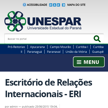
ACESSIBILIDADE
MAPA DO SITE
Busca
Bus
Pró-Reitorias
Apucarana
Campo Mourão
Curitiba I
Curitiba
II
Paranaguá
Paranavaí
União da Vitória
Guatupê
Escritório de Relações
Internacionais - ERI
por
admin
—
publicado
25/06/2015 15h34,