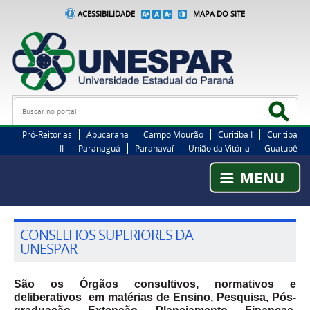
ACESSIBILIDADE
MAPA DO SITE
Busca
Bus
Pró-Reitorias
Apucarana
Campo Mourão
Curitiba I
Curitiba
II
Paranaguá
Paranavaí
União da Vitória
Guatupê
CONSELHOS SUPERIORES DA
UNESPAR
São os Órgãos consultivos, normativos e
deliberativos em matérias de Ensino, Pesquisa, Pós-
graduação, Extensão, Planejamento, Finanças,