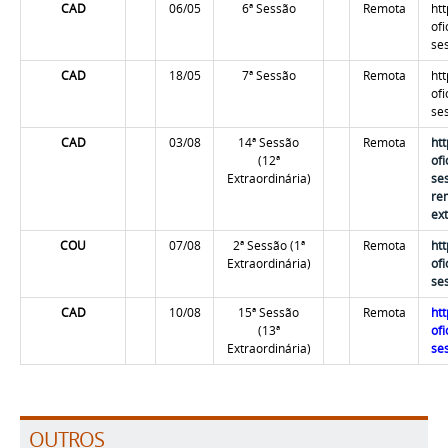
CAD
06/05
6ª Sessão
Remota
ht
of
se
CAD
18/05
7
ª Sessão
Remota
ht
of
se
CAD
03/08
14ª Sessão
Remota
htt
(12ª
of
Extraordinária)
se
re
ex
COU
07/08
2ª Sessão (1ª
Remota
htt
Extraordinária)
of
se
CAD
10/08
15ª Sessão
Remota
ht
(13ª
of
Extraordinária)
se
OUTROS