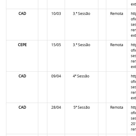
ex
CAD
10/03
3.ª
Sessão
Remota
ht
of
se
re
ex
CEPE
15/05
3.ª
Sessão
Remota
ht
of
se
re
ex
CAD
09/04
4ª Sessão
ht
of
se
re
ex
CAD
28/04
5ª Sessão
Remota
ht
of
se
20
re