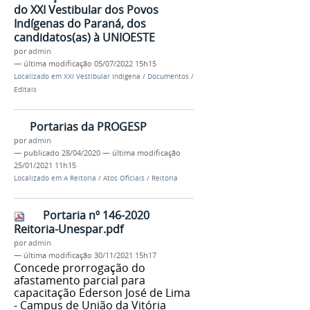
do XXI Vestibular dos Povos
Indígenas do Paraná, dos
candidatos(as) à UNIOESTE
por
admin
—
última modificação
05/07/2022 15h15
Localizado em
XXI Vestibular Indigena
/
Documentos
/
Editais
Portarias da PROGESP
por
admin
—
publicado
28/04/2020
—
última modificação
25/01/2021 11h15
Localizado em
A Reitoria
/
Atos Oficiais
/
Reitoria
Portaria nº 146-2020
Reitoria-Unespar.pdf
por
admin
—
última modificação
30/11/2021 15h17
Concede prorrogação do
afastamento parcial para
capacitação Ederson José de Lima
- Campus de União da Vitória