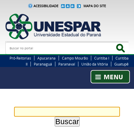
ACESSIBILIDADE
MAPA DO SITE
Busca
Bus
Pró-Reitorias
Apucarana
Campo Mourão
Curitiba I
Curitiba
II
Paranaguá
Paranavaí
União da Vitória
Guatupê