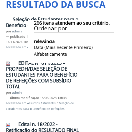
RESULTADO DA BUSCA
Seleção de Estudantes para o
266
itens atendem ao seu critério.
Beneficio de Refeições
Ordenar por
por
admin
—
publicado
15/08/2023
—
última modificação
relevância
14/11/2024 18h29
Data (mais Recente Primeiro)
Localizado em
Assuntos Estudantis
Alfabeticamente
EDITAL Nº 011/2023 –
PROPEDH/DAE SELEÇÃO DE
ESTUDANTES PARA O BENEFÍCIO
DE REFEIÇÕES COM SUBSÍDIO
TOTAL
por
admin
—
última modificação
15/08/2023 13h33
Localizado em
Assuntos Estudantis
/
Seleção de
Estudantes para o Beneficio de Refeições
Edital n. 18/2022 -
Retificação do RESULTADO FINAL