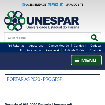
ACESSIBILIDADE
MAPA DO SITE
Busca
Bus
Pró-Reitorias
Apucarana
Campo Mourão
Curitiba I
Curitiba
II
Paranaguá
Paranavaí
União da Vitória
Guatupê
PORTARIAS 2020 - PROGESP
Portaria nº 963-2020 Reitoria-Unespar.pdf