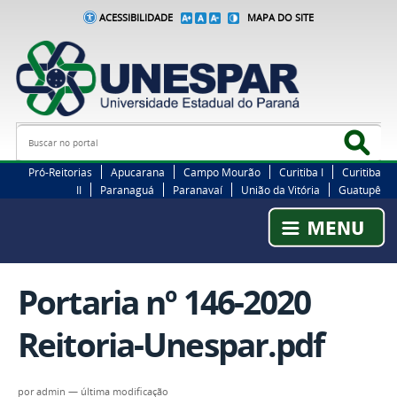
ACESSIBILIDADE
MAPA DO SITE
Busca
Bus
Pró-Reitorias
Apucarana
Campo Mourão
Curitiba I
Curitiba
II
Paranaguá
Paranavaí
União da Vitória
Guatupê
Portaria nº 146-2020
Reitoria-Unespar.pdf
por
admin
—
última modificação