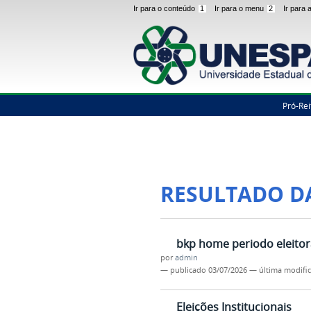
Ir para o conteúdo
1
Ir para o menu
2
Ir para
Pró-Rei
RESULTADO D
bkp home periodo eleitor
por
admin
—
publicado
03/07/2026
—
última modifi
Eleições Institucionais