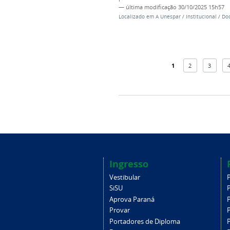
—
última modificação
30/10/2025 15h57
Localizado em
A Unespar
/
Institucional
/
Doc
1
2
3
Ingresso
Vestibular
SiSU
Aprova Paraná
Provar
Portadores de Diploma