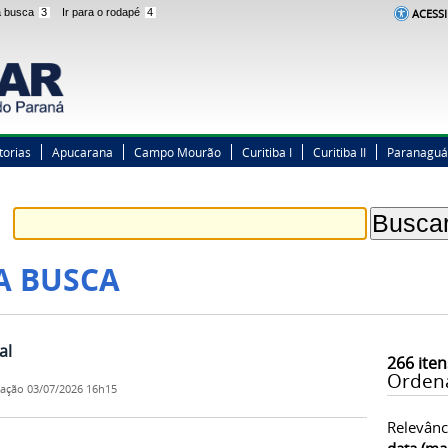
 a busca
3
Ir para o rodapé
4
ACESSI
torias
Apucarana
Campo Mourão
Curitiba I
Curitiba II
Paranaguá
A BUSCA
al
266
iten
Orden
cação
03/07/2026 16h15
Relevânc