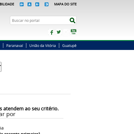
BILIDADE
MAPA DO SITE
Busca
Buscar no portal
Facebook
Twitter
Instagram
YouTube
Paranavaí
União da Vitória
Guatupê
s atendem ao seu critério.
ar por
ia