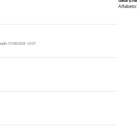
data (ma
Alfabeti
cação
07/08/2026 12h37