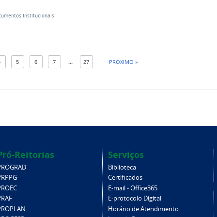
umentos Institucionais
4
5
6
7
...
27
PRÓXIMO »
Pró-Reitorias
Serviços
PROGRAD
Biblioteca
PRPPG
Certificados
PROEC
E-mail - Office365
PRAF
E-protocolo Digital
PROPLAN
Horário de Atendimento