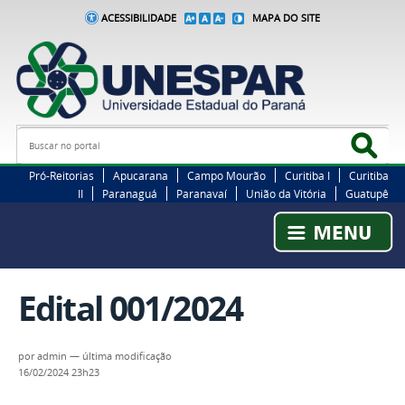
ACESSIBILIDADE
MAPA DO SITE
Busca
Bus
Pró-Reitorias
Apucarana
Campo Mourão
Curitiba I
Curitiba
II
Paranaguá
Paranavaí
União da Vitória
Guatupê
Edital 001/2024
por
admin
—
última modificação
16/02/2024 23h23