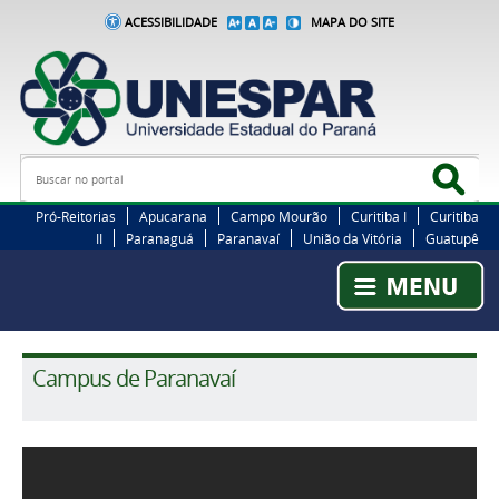
ACESSIBILIDADE
MAPA DO SITE
Busca
Bus
Pró-Reitorias
Apucarana
Campo Mourão
Curitiba I
Curitiba
II
Paranaguá
Paranavaí
União da Vitória
Guatupê
Campus de Paranavaí