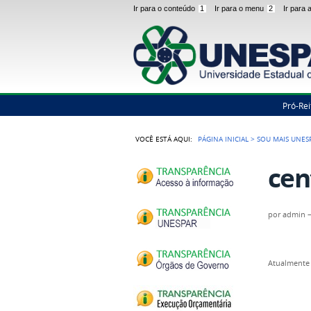
Ir para o conteúdo
1
Ir para o menu
2
Ir para
Pró-Rei
VOCÊ ESTÁ AQUI:
PÁGINA INICIAL
>
SOU MAIS UNES
cen
por
admin
Atualmente 