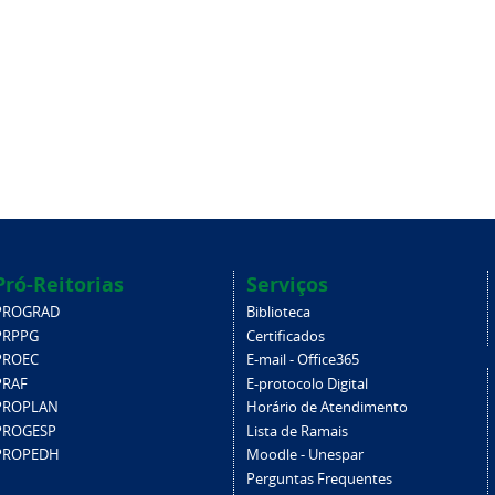
Pró-Reitorias
Serviços
PROGRAD
Biblioteca
PRPPG
Certificados
PROEC
E-mail - Office365
PRAF
E-protocolo Digital
PROPLAN
Horário de Atendimento
PROGESP
Lista de Ramais
PROPEDH
Moodle - Unespar
Perguntas Frequentes