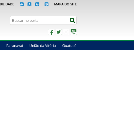
BILIDADE
MAPA DO SITE
Busca
Buscar no portal
Facebook
Twitter
Instagram
YouTube
Paranavaí
União da Vitória
Guatupê