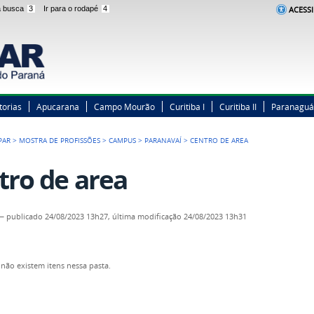
 a busca
3
Ir para o rodapé
4
ACESSI
torias
Apucarana
Campo Mourão
Curitiba I
Curitiba II
Paranaguá
PAR
>
MOSTRA DE PROFISSÕES
>
CAMPUS
>
PARANAVAÍ
>
CENTRO DE AREA
tro de area
—
publicado
24/08/2023 13h27,
última modificação
24/08/2023 13h31
não existem itens nessa pasta.