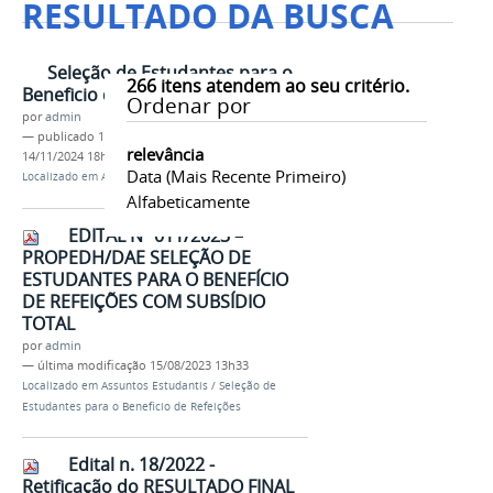
RESULTADO DA BUSCA
Seleção de Estudantes para o
266
itens atendem ao seu critério.
Beneficio de Refeições
Ordenar por
por
admin
—
publicado
15/08/2023
—
última modificação
relevância
14/11/2024 18h29
Data (mais Recente Primeiro)
Localizado em
Assuntos Estudantis
Alfabeticamente
EDITAL Nº 011/2023 –
PROPEDH/DAE SELEÇÃO DE
ESTUDANTES PARA O BENEFÍCIO
DE REFEIÇÕES COM SUBSÍDIO
TOTAL
por
admin
—
última modificação
15/08/2023 13h33
Localizado em
Assuntos Estudantis
/
Seleção de
Estudantes para o Beneficio de Refeições
Edital n. 18/2022 -
Retificação do RESULTADO FINAL