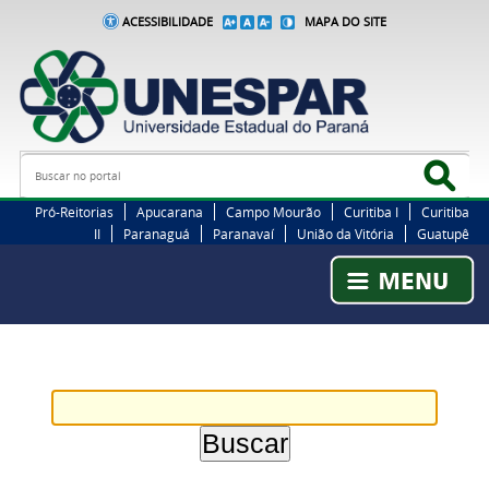
ACESSIBILIDADE
MAPA DO SITE
Busca
Bus
Pró-Reitorias
Apucarana
Campo Mourão
Curitiba I
Curitiba
II
Paranaguá
Paranavaí
União da Vitória
Guatupê