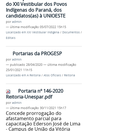
do XXI Vestibular dos Povos
Indígenas do Paraná, dos
candidatos(as) à UNIOESTE
por
admin
—
última modificação
05/07/2022 15h15
Localizado em
XXI Vestibular Indigena
/
Documentos
/
Editais
Portarias da PROGESP
por
admin
—
publicado
28/04/2020
—
última modificação
25/01/2021 11h15
Localizado em
A Reitoria
/
Atos Oficiais
/
Reitoria
Portaria nº 146-2020
Reitoria-Unespar.pdf
por
admin
—
última modificação
30/11/2021 15h17
Concede prorrogação do
afastamento parcial para
capacitação Ederson José de Lima
- Campus de União da Vitória