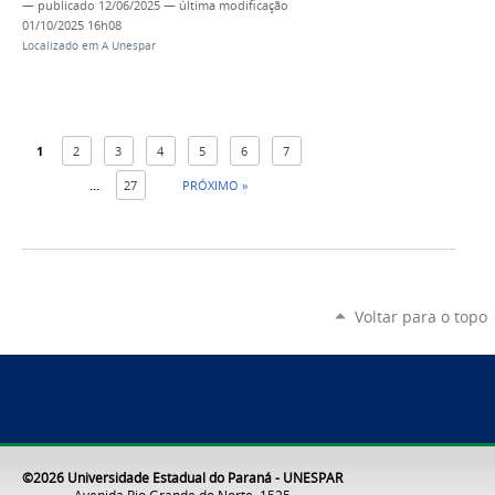
—
publicado
12/06/2025
—
última modificação
01/10/2025 16h08
Localizado em
A Unespar
1
2
3
4
5
6
7
...
27
PRÓXIMO »
Voltar para o topo
©2026 Universidade Estadual do Paraná - UNESPAR
Avenida Rio Grande do Norte, 1525