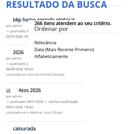
RESULTADO DA BUSCA
bkp home periodo eleitoral
266
itens atendem ao seu critério.
por
admin
Ordenar por
—
publicado
03/07/2026
—
última modificação
03/07/2026 16h15
Relevância
Data (mais Recente Primeiro)
2026
Alfabeticamente
por
admin
—
publicado
25/06/2026
—
última modificação
06/08/2026 16h53
Localizado em
Noticias Período Eleitoral
Atos 2026
por
admin
—
publicado
09/01/2026
—
última modificação
09/01/2026 13h42
Localizado em
A Reitoria
/
Atos Oficiais
calourada