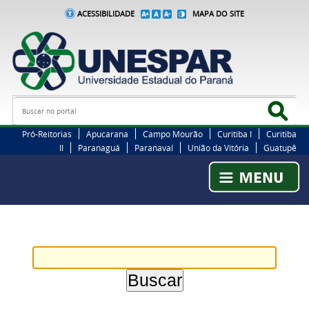
ACESSIBILIDADE
MAPA DO SITE
Busca
Bus
Pró-Reitorias
Apucarana
Campo Mourão
Curitiba I
Curitiba
II
Paranaguá
Paranavaí
União da Vitória
Guatupê