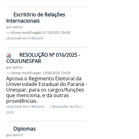
Escritório de Relações
Internacionais
por
admin
—
última modificação
01/10/2025 15h59
Localizado em
A Reitoria
RESOLUÇÃO Nº 016/2025 -
COU/UNESPAR
por
admin
—
última modificação
13/08/2025 12h29
Aprova o Regimento Eleitoral da
Universidade Estadual do Paraná -
Unespar, para os cargos/funções
que menciona, e dá outras
providências.
Localizado em
A Reitoria
/
…
/
Resoluções do COU
/
2025
Diplomas
por
admin