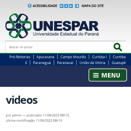
ACESSIBILIDADE
MAPA DO SITE
Busca
Bus
Pró-Reitorias
Apucarana
Campo Mourão
Curitiba I
Curitiba
II
Paranaguá
Paranavaí
União da Vitória
Guatupê
videos
por
admin
—
publicado
11/08/2023 08h15,
última modificação
11/08/2023 08h15