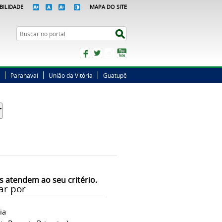
BILIDADE
MAPA DO SITE
Busca
Buscar no portal
Facebook
Twitter
Instagram
YouTube
Paranavaí
União da Vitória
Guatupê
s atendem ao seu critério.
ar por
ia