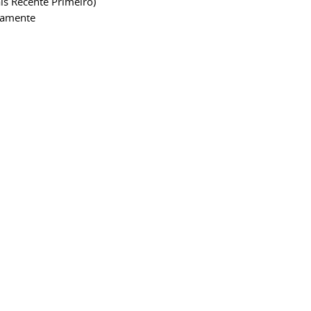
is Recente Primeiro)
camente