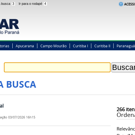
 a busca
3
Ir para o rodapé
4
ACESSI
torias
Apucarana
Campo Mourão
Curitiba I
Curitiba II
Paranaguá
A BUSCA
al
266
iten
Orden
cação
03/07/2026 16h15
Relevânc