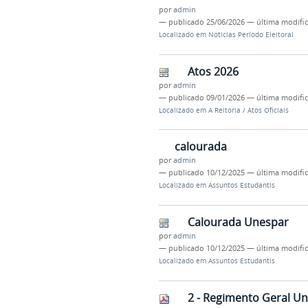
por
admin
—
publicado
25/06/2026
—
última modifi
Localizado em
Noticias Período Eleitoral
Atos 2026
por
admin
—
publicado
09/01/2026
—
última modifi
Localizado em
A Reitoria
/
Atos Oficiais
calourada
por
admin
—
publicado
10/12/2025
—
última modifi
Localizado em
Assuntos Estudantis
Calourada Unespar
por
admin
—
publicado
10/12/2025
—
última modifi
Localizado em
Assuntos Estudantis
2 - Regimento Geral U