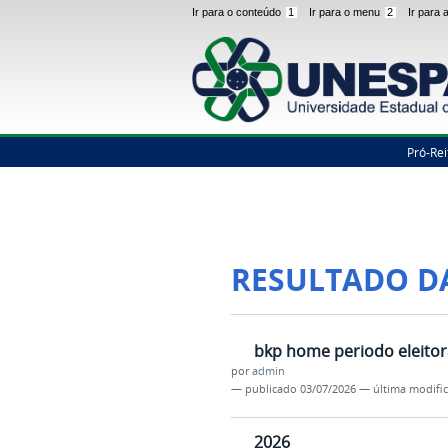
Ir para o conteúdo
1
Ir para o menu
2
Ir para
Pró-Rei
RESULTADO D
bkp home periodo eleitor
por
admin
—
publicado
03/07/2026
—
última modifi
2026