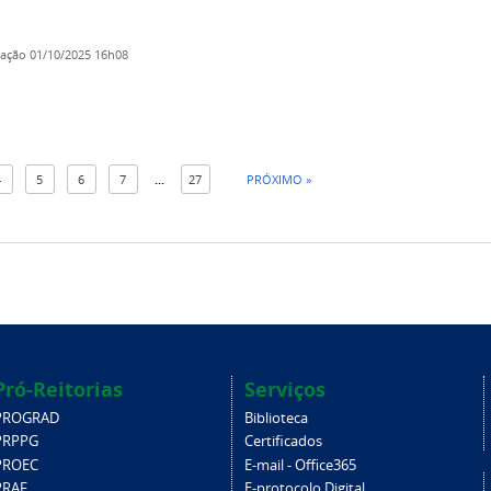
cação
01/10/2025 16h08
4
5
6
7
...
27
PRÓXIMO »
Pró-Reitorias
Serviços
PROGRAD
Biblioteca
PRPPG
Certificados
PROEC
E-mail - Office365
PRAF
E-protocolo Digital