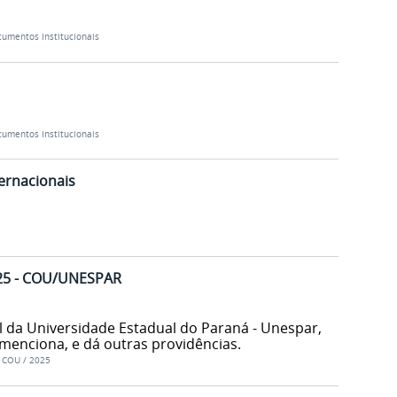
umentos Institucionais
umentos Institucionais
ternacionais
25 - COU/UNESPAR
l da Universidade Estadual do Paraná - Unespar,
menciona, e dá outras providências.
o COU
/
2025