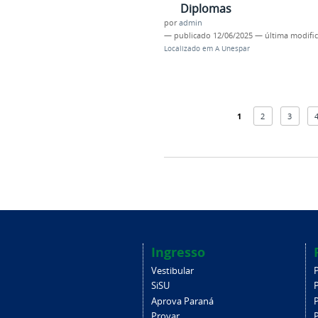
Diplomas
por
admin
—
publicado
12/06/2025
—
última modifi
Localizado em
A Unespar
1
2
3
Ingresso
Vestibular
SiSU
Aprova Paraná
Provar