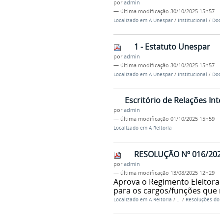
por
admin
—
última modificação
30/10/2025 15h57
Localizado em
A Unespar
/
Institucional
/
Doc
1 - Estatuto Unespar
por
admin
—
última modificação
30/10/2025 15h57
Localizado em
A Unespar
/
Institucional
/
Doc
Escritório de Relações In
por
admin
—
última modificação
01/10/2025 15h59
Localizado em
A Reitoria
RESOLUÇÃO Nº 016/20
por
admin
—
última modificação
13/08/2025 12h29
Aprova o Regimento Eleitora
para os cargos/funções que 
Localizado em
A Reitoria
/
…
/
Resoluções d