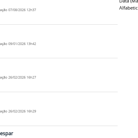
Data (ma
Alfabeti
cação
07/08/2026 12h37
cação
09/01/2026 13h42
cação
26/02/2026 16h27
cação
26/02/2026 16h29
nespar