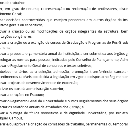
nos de trabalho;
er, em grau de recurso, representação ou reclamação de professores, disce
imento Geral;
car decisões controvertidas que estejam pendentes em outros órgãos da Ins
etivos gerais ou específicos;
ovar a criação ou as modificações de órgãos integrantes da estrutura, b
tituições congêneres;
ovar a criação ou a extinção de cursos de Graduação e Programas de Pós-Gradu
tinente;
ovar a proposta orçamentária anual da Instituição, a ser submetida aos órgãos 
ologar as normas para pessoal, indicadas pelo Conselho de Planejamento, Admi
ovar o Regulamento Geral de concursos e testes seletivos;
abelecer critérios para seleção, admissão, promoção, transferência, cance
cedimentos cabíveis,obedecida a legislação em vigor e o disposto no Regimento 
ovar projetos de desenvolvimento e de expansão;
calizar os atos da administração superior;
ovar alterações no Estatuto;
ovar o Regimento Geral da Universidade e outros Regulamentos dos seus órgãos 
eciar os relatórios anuais de atividades dos
Campi;
a
var a outorga de títulos honoríficos e de dignidade universitária, por iniciat
lquer Campus;
erir e/ou aprovar a criação de comissões de trabalho, permanentes ou temporári