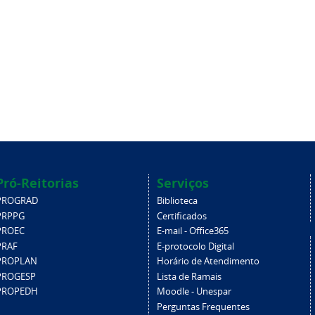
Pró-Reitorias
Serviços
PROGRAD
Biblioteca
PRPPG
Certificados
PROEC
E-mail - Office365
PRAF
E-protocolo Digital
PROPLAN
Horário de Atendimento
PROGESP
Lista de Ramais
PROPEDH
Moodle - Unespar
Perguntas Frequentes