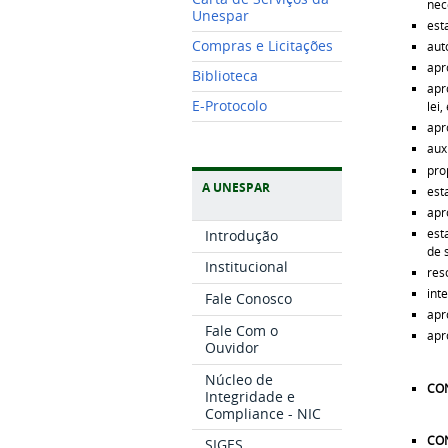
nec
Unespar
est
Compras e Licitações
aut
apr
Biblioteca
apr
E-Protocolo
lei
apr
aux
pro
A UNESPAR
est
apr
est
Introdução
de 
Institucional
res
int
Fale Conosco
apr
Fale Com o
apr
Ouvidor
Núcleo de
CO
Integridade e
Compliance - NIC
CO
SIGES