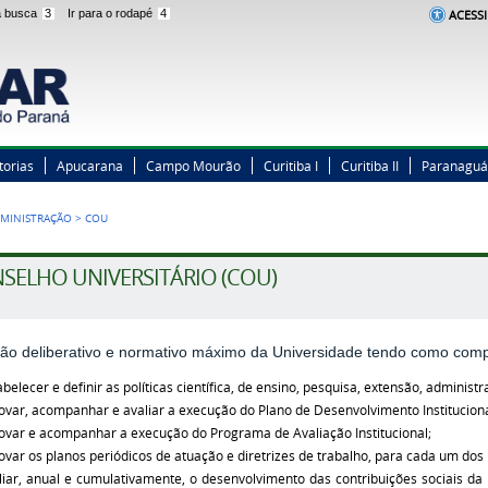
 a busca
3
Ir para o rodapé
4
ACESSI
torias
Apucarana
Campo Mourão
Curitiba I
Curitiba II
Paranaguá
MINISTRAÇÃO
>
COU
SELHO UNIVERSITÁRIO (COU)
gão deliberativo e normativo máximo da Universidade
tendo como comp
abelecer e definir as políticas científica, de ensino, pesquisa, extensão, administ
ovar, acompanhar e avaliar a execução do Plano de Desenvolvimento Instituciona
ovar e acompanhar a execução do Programa de Avaliação Institucional;
ovar os planos periódicos de atuação e diretrizes de trabalho, para cada um dos
liar, anual e cumulativamente, o desenvolvimento das contribuições sociais da Ins