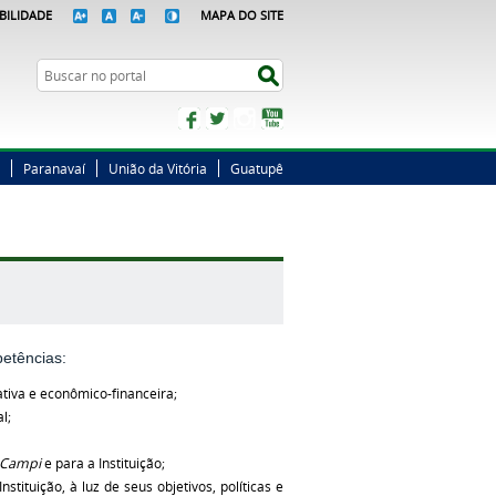
BILIDADE
MAPA DO SITE
Busca
Buscar no portal
Facebook
Twitter
Instagram
YouTube
Paranavaí
União da Vitória
Guatupê
etências:
rativa e econômico-financeira;
l;
Campi
e para a Instituição;
tituição, à luz de seus objetivos, políticas e