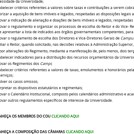
essidade da Universidade;
abelecer critérios referentes a valores sobre taxas e contribuições a serem cobr
orizar a aquisição de bens imóveis e legados, respeitadas as disposições legais a
ovar a indicação de alienação e doações de bens imóveis e legados, respeitadas a
ovar o regulamento e organizar os processos de escolha do Reitor e do Vice- 
, e apresentar a lista de indicados aos órgãos governamentais competentes, par
ovar o regulamento de escolha dos Diretores e Vice-Diretores Gerais de
Campu
iliar o Reitor, quando solicitado, nas decisões relativas à Administração Superior,
por alterações do Regimento, mediante a manifestação de, pelo menos, dois te
abelecer indicadores para a distribuição dos recursos orçamentários da Univers
ovar os Regimentos dos
Campi
;
abelecer critérios referentes a valores de taxas, emolumentos e honorários pe
serviços;
olver os casos omissos;
erpretar os dispositivos estatutários e regimentais;
ovar o Calendário Institucional, composto pelos calendários administrativo e ac
ovar outros regulamentos específicos de interesse da Universidade.
NHEÇA OS MEMBROS DO COU
CLICANDO AQU
I
NHEÇA A COMPOSIÇÃO DAS CÂMARAS
CLICANDO AQUI