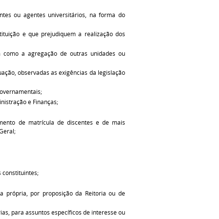
ntes ou agentes universitários, na forma do
tituição e que prejudiquem a realização dos
em como a agregação de outras unidades ou
ação, observadas as exigências da legislação
governamentais;
nistração e Finanças;
lamento de matrícula de discentes e de mais
Geral;
constituintes;
iva própria, por proposição da Reitoria ou de
as, para assuntos específicos de interesse ou