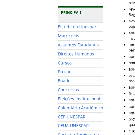
pla
rev
PRINCIPAIS
Reg
avo
obj
Estude na Unespar
apr
Matrículas
ins
apr
Assuntos Estudantis
per
Direitos Humanos
apr
Cursos
hom
apr
Provar
est
Enade
pro
apr
Concursos
fis
Eleições Institucionais
apr
apr
Calendário Acadêmico
apr
CEP UNESPAR
pro
qua
CEUA UNESPAR
sug
Carta de Serviços da