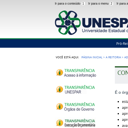
Ir para o conteúdo
1
Ir para o menu
2
Ir para
Pró-Rei
VOCÊ ESTÁ AQUI:
PÁGINA INICIAL
>
A REITORIA
>
AD
CON
É o ór
est
apr
apr
apr
ava