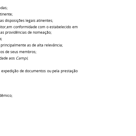
adas;
tinente;
s disposições legais atinentes;
Reitor,em conformidade com o estabelecido em
a as providências de nomeação;
s
;
 principalmente as de alta relevância;
rços de seus membros;
idade aos
Campi
;
la expedição de documentos ou pela prestação
adêmico;