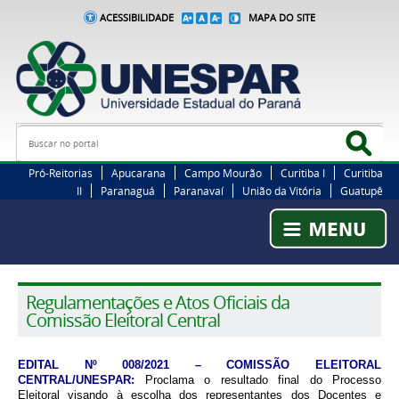
ACESSIBILIDADE
MAPA DO SITE
Busca
Bus
Pró-Reitorias
Apucarana
Campo Mourão
Curitiba I
Curitiba
II
Paranaguá
Paranavaí
União da Vitória
Guatupê
Regulamentações e Atos Oficiais da
Comissão Eleitoral Central
EDITAL Nº 008/2021 – COMISSÃO ELEITORAL
CENTRAL/UNESPAR:
Proclama o resultado final do Processo
Eleitoral visando à escolha dos representantes dos Docentes e