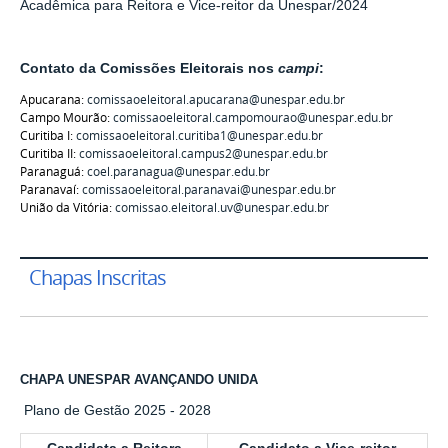
Acadêmica para Reitora e Vice-reitor da Unespar/2024
Contato da Comissões Eleitorais nos
campi
:
Apucarana:
comissaoeleitoral.apucarana@unespar.edu.br
Campo Mourão:
comissaoeleitoral.campomourao@unespar.edu.br
Curitiba I:
comissaoeleitoral.curitiba1@unespar.edu.br
Curitiba II:
comissaoeleitoral.campus2@unespar.edu.br
Paranaguá:
coel.paranagua@unespar.edu.br
Paranavaí:
comissaoeleitoral.paranavai@unespar.edu.br
União da Vitória:
comissao.eleitoral.uv@unespar.edu.br
Chapas Inscritas
CHAPA UNESPAR AVANÇANDO UNIDA
Plano de Gestão 2025 - 2028