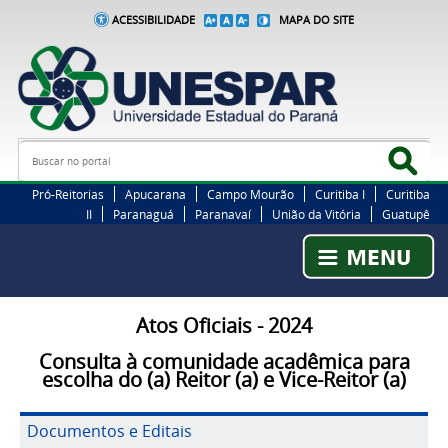
ACESSIBILIDADE
MAPA DO SITE
Busca
Bus
Pró-Reitorias
Apucarana
Campo Mourão
Curitiba I
Curitiba
II
Paranaguá
Paranavaí
União da Vitória
Guatupê
Atos Oficiais - 2024
Consulta à comunidade acadêmica para
escolha do (a) Reitor (a) e Vice-Reitor (a)
Documentos e Editais