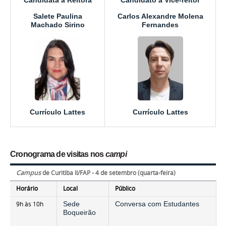
Candidata a Reitora
Candidato a Vice-reitor
Salete Paulina
Carlos Alexandre Molena
Machado Sirino
Fernandes
Currículo Lattes
Currículo Lattes
Cronograma de visitas nos
campi
Campus
de Curitiba II/FAP - 4 de setembro (quarta-feira)
Horário
Local
Público
9h às 10h
Sede
Conversa com Estudantes
Boqueirão