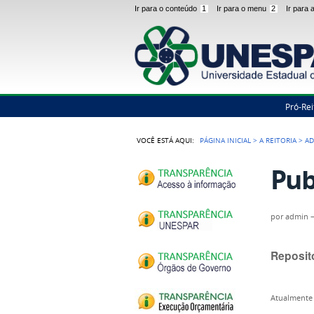
Ir para o conteúdo
1
Ir para o menu
2
Ir para
Pró-Rei
VOCÊ ESTÁ AQUI:
PÁGINA INICIAL
>
A REITORIA
>
AD
Pub
por
admin
Repositó
Atualmente 