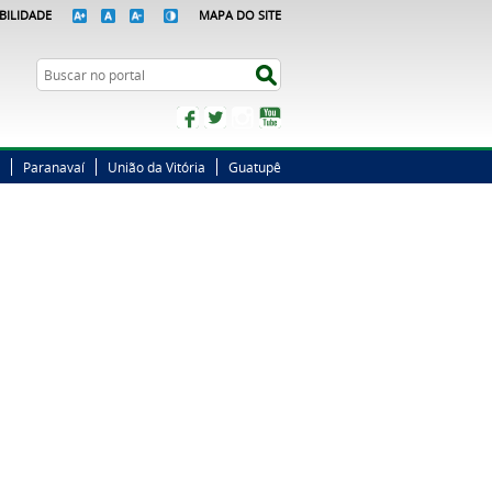
BILIDADE
MAPA DO SITE
Busca
Buscar no portal
Facebook
Twitter
Instagram
YouTube
Paranavaí
União da Vitória
Guatupê