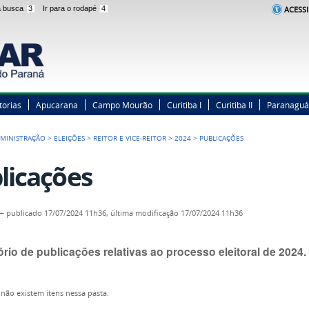
 a busca
3
Ir para o rodapé
4
ACESSI
torias
Apucarana
Campo Mourão
Curitiba I
Curitiba II
Paranaguá
MINISTRAÇÃO
>
ELEIÇÕES
>
REITOR E VICE-REITOR
>
2024
>
PUBLICAÇÕES
licações
—
publicado
17/07/2024 11h36,
última modificação
17/07/2024 11h36
rio de publicações relativas ao processo eleitoral de 2024.
não existem itens nessa pasta.