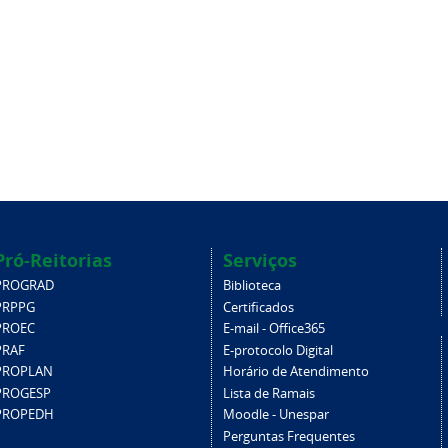
Pró-Reitorias
Serviços
PROGRAD
Biblioteca
PRPPG
Certificados
PROEC
E-mail - Office365
PRAF
E-protocolo Digital
PROPLAN
Horário de Atendimento
PROGESP
Lista de Ramais
PROPEDH
Moodle - Unespar
Perguntas Frequentes