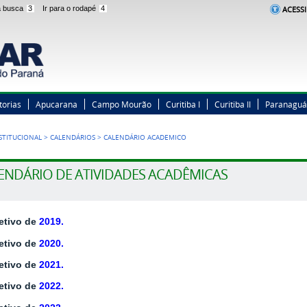
 a busca
3
Ir para o rodapé
4
ACESSI
torias
Apucarana
Campo Mourão
Curitiba I
Curitiba II
Paranaguá
STITUCIONAL
>
CALENDÁRIOS
>
CALENDÁRIO ACADEMICO
ENDÁRIO DE ATIVIDADES ACADÊMICAS
letivo de
2019.
letivo de
2020.
letivo de
2021.
letivo de
2022
.