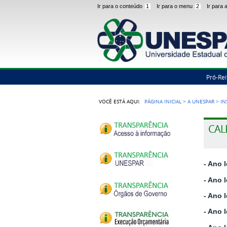
Ir para o conteúdo
1
Ir para o menu
2
Ir para
Pró-Rei
VOCÊ ESTÁ AQUI:
PÁGINA INICIAL
>
A UNESPAR
>
IN
CAL
- Ano 
- Ano 
- Ano 
- Ano 