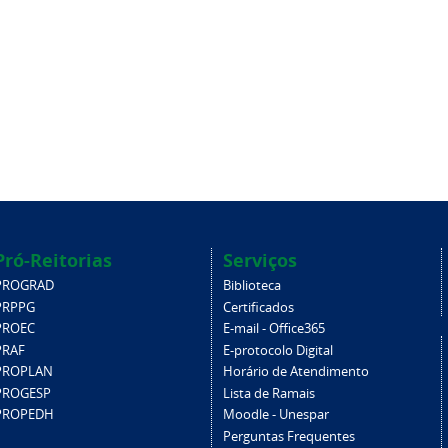
Pró-Reitorias
Serviços
PROGRAD
Biblioteca
PRPPG
Certificados
PROEC
E-mail - Office365
PRAF
E-protocolo Digital
PROPLAN
Horário de Atendimento
PROGESP
Lista de Ramais
PROPEDH
Moodle - Unespar
Perguntas Frequentes