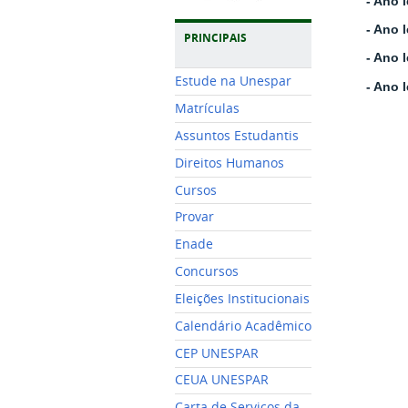
- Ano 
- Ano 
PRINCIPAIS
- Ano 
Estude na Unespar
-
Ano l
Matrículas
Assuntos Estudantis
Direitos Humanos
Cursos
Provar
Enade
Concursos
Eleições Institucionais
Calendário Acadêmico
CEP UNESPAR
CEUA UNESPAR
Carta de Serviços da