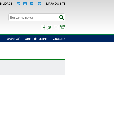
BILIDADE
MAPA DO SITE
Busca
Buscar no portal
Facebook
Twitter
Instagram
YouTube
Paranavaí
União da Vitória
Guatupê