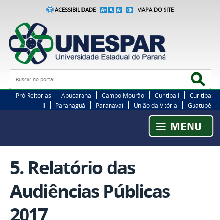
ACESSIBILIDADE
MAPA DO SITE
Busca
Bus
Pró-Reitorias
Apucarana
Campo Mourão
Curitiba I
Curitiba
II
Paranaguá
Paranavaí
União da Vitória
Guatupê
5. Relatório das
Audiências Públicas
2017