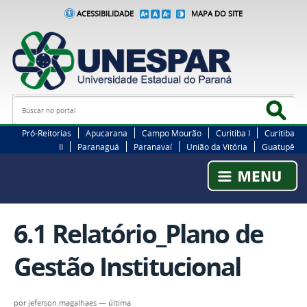
ACESSIBILIDADE
MAPA DO SITE
Busca
Bus
Pró-Reitorias
Apucarana
Campo Mourão
Curitiba I
Curitiba
II
Paranaguá
Paranavaí
União da Vitória
Guatupê
6.1 Relatório_Plano de
Gestão Institucional
por
jeferson.magalhaes
—
última