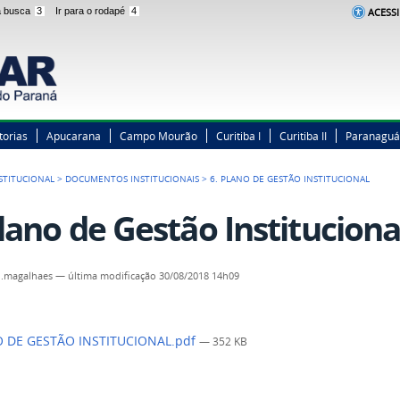
 a busca
3
Ir para o rodapé
4
ACESSI
torias
Apucarana
Campo Mourão
Curitiba I
Curitiba II
Paranaguá
STITUCIONAL
>
DOCUMENTOS INSTITUCIONAIS
>
6. PLANO DE GESTÃO INSTITUCIONAL
Plano de Gestão Instituciona
n.magalhaes
—
última modificação
30/08/2018 14h09
 DE GESTÃO INSTITUCIONAL.pdf
— 352 KB