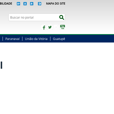
BILIDADE
MAPA DO SITE
Busca
Buscar no portal
Facebook
Twitter
Instagram
YouTube
Paranavaí
União da Vitória
Guatupê
l