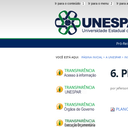
Ir para o conteúdo
1
Ir para o menu
2
Ir para
Pró-Rei
VOCÊ ESTÁ AQUI:
PÁGINA INICIAL
>
A UNESPAR
>
IN
6. 
por
jeferso
PLANO