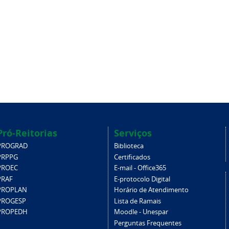
Pró-Reitorias
Serviços
PROGRAD
Biblioteca
PRPPG
Certificados
PROEC
E-mail - Office365
PRAF
E-protocolo Digital
PROPLAN
Horário de Atendimento
PROGESP
Lista de Ramais
PROPEDH
Moodle - Unespar
Perguntas Frequentes