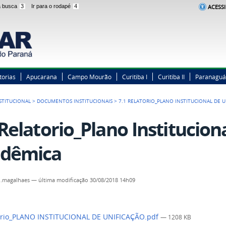
 a busca
3
Ir para o rodapé
4
ACESSI
torias
Apucarana
Campo Mourão
Curitiba I
Curitiba II
Paranaguá
STITUCIONAL
>
DOCUMENTOS INSTITUCIONAIS
>
7.1 RELATORIO_PLANO INSTITUCIONAL DE 
 Relatorio_Plano Institucion
dêmica
n.magalhaes
—
última modificação
30/08/2018 14h09
orio_PLANO INSTITUCIONAL DE UNIFICAÇÃO.pdf
— 1208 KB