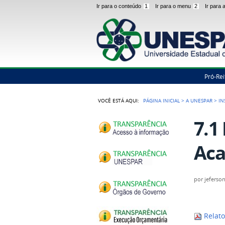
Ir para o conteúdo
1
Ir para o menu
2
Ir para
Pró-Rei
VOCÊ ESTÁ AQUI:
PÁGINA INICIAL
>
A UNESPAR
>
IN
7.1
Aca
por
jeferso
Relat