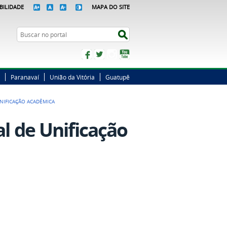
BILIDADE
MAPA DO SITE
Busca
Buscar no portal
Facebook
Twitter
Instagram
YouTube
Paranavaí
União da Vitória
Guatupê
UNIFICAÇÃO ACADÊMICA
al de Unificação