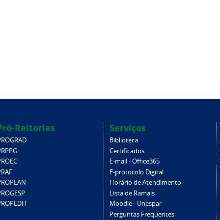
Pró-Reitorias
Serviços
PROGRAD
Biblioteca
PRPPG
Certificados
PROEC
E-mail - Office365
PRAF
E-protocolo Digital
PROPLAN
Horário de Atendimento
PROGESP
Lista de Ramais
PROPEDH
Moodle - Unespar
Perguntas Frequentes