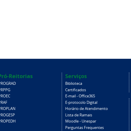
Pró-Reitorias
Serviços
PROGRAD
Biblioteca
PRPPG
Certificados
PROEC
E-mail - Office365
PRAF
E-protocolo Digital
PROPLAN
Horário de Atendimento
PROGESP
Lista de Ramais
PROPEDH
Moodle - Unespar
Perguntas Frequentes