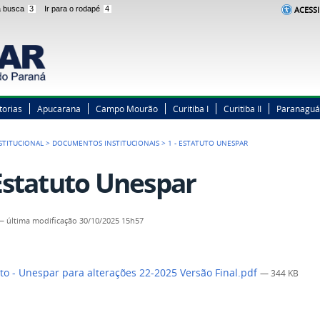
 a busca
3
Ir para o rodapé
4
ACESSI
torias
Apucarana
Campo Mourão
Curitiba I
Curitiba II
Paranaguá
STITUCIONAL
>
DOCUMENTOS INSTITUCIONAIS
>
1 - ESTATUTO UNESPAR
 Estatuto Unespar
—
última modificação
30/10/2025 15h57
to - Unespar para alterações 22-2025 Versão Final.pdf
— 344 KB