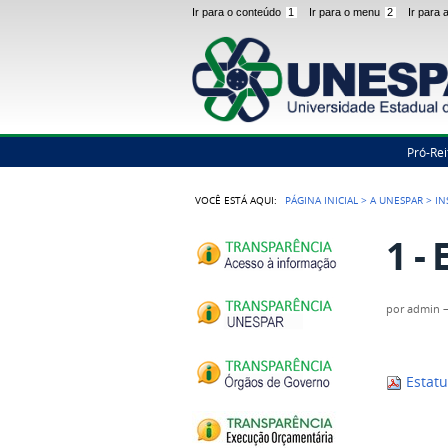
Ir para o conteúdo
1
Ir para o menu
2
Ir para
Pró-Rei
VOCÊ ESTÁ AQUI:
PÁGINA INICIAL
>
A UNESPAR
>
IN
1 -
por
admin
Estatu