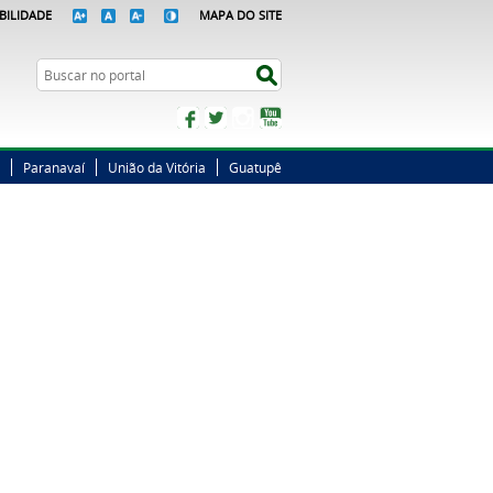
BILIDADE
MAPA DO SITE
Busca
Buscar no portal
Facebook
Twitter
Instagram
YouTube
Paranavaí
União da Vitória
Guatupê